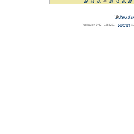
32
33
34
35
36
37
38
39
[
Page d'acc
Publication 9.62 - 1288291 -
Copyright
©1