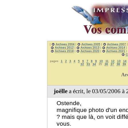
|
Archives 2004
|
Archives 2005
|
Archives 2007
Archives 2012
|
Archives 2013
|
Archives 2014
|
Archives 2019
|
Archives 2020
|
Archives 2021
|
C
pages
1
2
3
4
5
6
7
8
9
10
11
12
13
14
32
33
34
35
36
37
38
39
Ar
joëlle
a écrit, le 03/05/2006 à
Ostende,
magnifique photo d'un end
? mais que là, on voit d
vous.