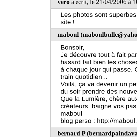
véro
a écrit, le 21/04/2006 à 
Les photos sont superbes,
site !
maboul (maboulbulle@yahoo
Bonsoir,
Je découvre tout à fait par
hasard fait bien les chos
à chaque jour qui passe. C'e
train quotidien...
Voilà, ça va devenir un peti
du soir prendre des nouvel
Que la Lumière, chère aux
créateurs, baigne vos pas e
maboul
blog perso : http://mabou
bernard P (bernardpaindav