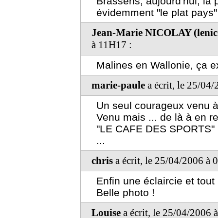
Brassens, aujourd'hui, la
évidemment "le plat pays"
Jean-Marie NICOLAY (leni
à 11H17 :
Malines en Wallonie, ça exi
marie-paule
a écrit, le 25/04
Un seul courageux venu à 
Venu mais ... de là à en repa
"LE CAFE DES SPORTS" ...
...
chris
a écrit, le 25/04/2006 à 
Enfin une éclaircie et tou
Belle photo !
Louise
a écrit, le 25/04/2006 