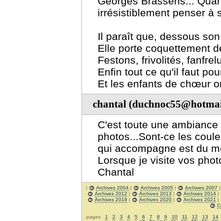
Georges Brassens... Quant
irrésistiblement penser à 
Il paraît que, dessous son
Elle porte coquettement d
Festons, frivolités, fanfre
Enfin tout ce qu'il faut pou
Et les enfants de chœur o
chantal (duchnoc55@hotmai
C'est toute une ambiance
photos...Sont-ce les coule
qui accompagne est du mê
Lorsque je visite vos phot
Chantal
|
Archives 2004
|
Archives 2005
|
Archives 2007
Archives 2012
|
Archives 2013
|
Archives 2014
|
Archives 2019
|
Archives 2020
|
Archives 2021
|
C
pages
1
2
3
4
5
6
7
8
9
10
11
12
13
14