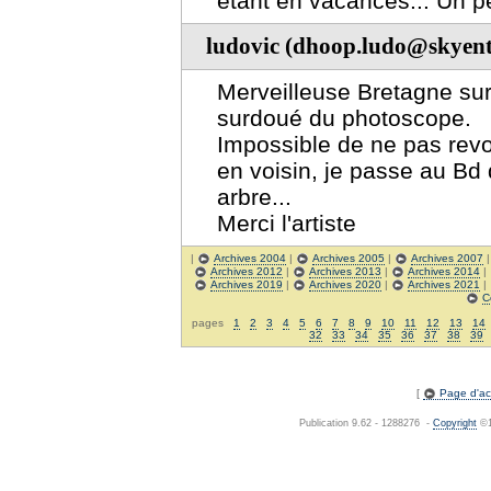
étant en vacances... Un p
ludovic (dhoop.ludo@skyent
Merveilleuse Bretagne surto
surdoué du photoscope.
Impossible de ne pas revo
en voisin, je passe au Bd 
arbre...
Merci l'artiste
|
Archives 2004
|
Archives 2005
|
Archives 2007
Archives 2012
|
Archives 2013
|
Archives 2014
|
Archives 2019
|
Archives 2020
|
Archives 2021
|
C
pages
1
2
3
4
5
6
7
8
9
10
11
12
13
14
32
33
34
35
36
37
38
39
[
Page d'acc
Publication 9.62 - 1288276 -
Copyright
©1