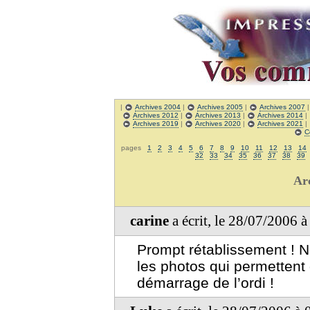
|
Archives 2004
|
Archives 2005
|
Archives 2007
Archives 2012
|
Archives 2013
|
Archives 2014
|
Archives 2019
|
Archives 2020
|
Archives 2021
|
C
pages
1
2
3
4
5
6
7
8
9
10
11
12
13
14
32
33
34
35
36
37
38
39
Ar
carine
a écrit, le 28/07/2006 
Prompt rétablissement ! 
les photos qui permettent
démarrage de l’ordi !