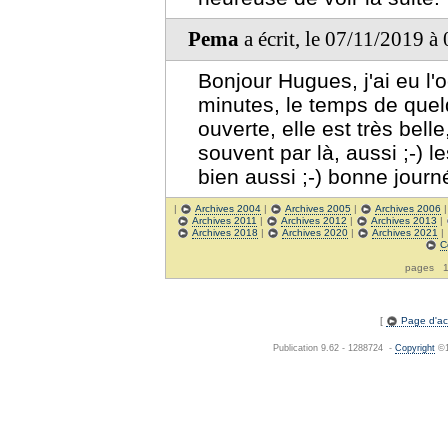
Pema
a écrit, le 07/11/2019 à
Bonjour Hugues, j'ai eu l'
minutes, le temps de quelq
ouverte, elle est très belle
souvent par là, aussi ;-) l
bien aussi ;-) bonne jour
|
Archives 2004
|
Archives 2005
|
Archives 2006
Archives 2011
|
Archives 2012
|
Archives 2013
|
Archives 2018
|
Archives 2020
|
Archives 2021
|
C
pages
[
Page d'acc
Publication 9.62 - 1288724 -
Copyright
©1