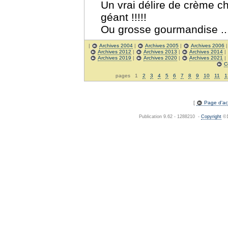
Un vrai délire de crème cha
géant !!!!!
Ou grosse gourmandise ..
|
Archives 2004
|
Archives 2005
|
Archives 2006
Archives 2012
|
Archives 2013
|
Archives 2014
|
Archives 2019
|
Archives 2020
|
Archives 2021
|
C
pages 1
2
3
4
5
6
7
8
9
10
11
1
[
Page d'acc
Publication 9.62 - 1288210 -
Copyright
©1