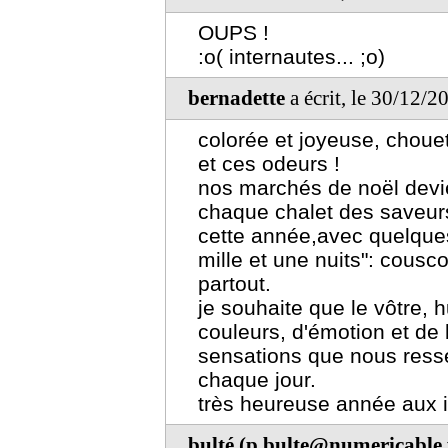
OUPS !
:o( internautes... ;o)
bernadette
a écrit, le 30/12/2
colorée et joyeuse, chouet
et ces odeurs !
nos marchés de noël dev
chaque chalet des saveurs 
cette année,avec quelques
mille et une nuits": cousc
partout.
je souhaite que le vôtre, h
couleurs, d'émotion et d
sensations que nous ress
chaque jour.
très heureuse année aux in
bulté (p.bulte@numericable.