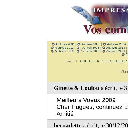
|
Archives 2004
|
Archives 2005
|
Archives 2006
Archives 2012
|
Archives 2013
|
Archives 2014
|
Archives 2019
|
Archives 2020
|
Archives 2021
|
C
pages 1
2
3
4
5
6
7
8
9
10
11
1
Ar
Ginette & Loulou
a écrit, le
Meilleurs Voeux 2009
Cher Hugues, continuez à
Amitié
bernadette
a écrit, le 30/12/2