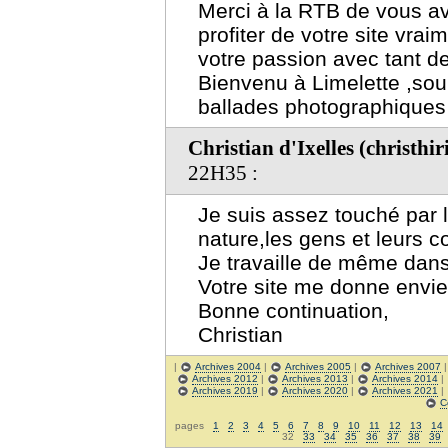
Merci à la RTB de vous av
profiter de votre site vra
votre passion avec tant d
Bienvenu à Limelette ,sou
ballades photographiques 
Christian d'Ixelles (christh
22H35 :
Je suis assez touché par 
nature,les gens et leurs c
Je travaille de même dans 
Votre site me donne envie
Bonne continuation,
Christian
|
Archives 2004
|
Archives 2005
|
Archives 2007
Archives 2012
|
Archives 2013
|
Archives 2014
|
Archives 2019
|
Archives 2020
|
Archives 2021
|
C
pages
1
2
3
4
5
6
7
8
9
10
11
12
13
14
32
33
34
35
36
37
38
39