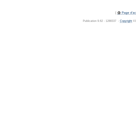
[
Page d'acc
Publication 9.62 - 1288337 -
Copyright
©1