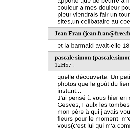
apporte que de beurre a m
couleur a mes douleur pou
pleur,viendrais fair un tou
sites,un celibataire au coe
Jean Fran (jean.fran@free.f
et la barmaid avait-elle 1
pascale simon (pascale.sim
12H57 :
quelle découverte! Un pet
photos que le goût du lie
instant...
J'ai pensé à vous hier en
Gesves, Faulx les tombes.
mon père à qui j'avais vou
fleurs pour le moment, m
vous(c'est lui qui m'a co