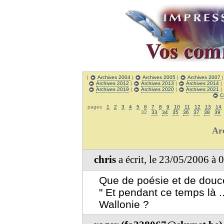
|
Archives 2004
|
Archives 2005
|
Archives 2007
Archives 2012
|
Archives 2013
|
Archives 2014
|
Archives 2019
|
Archives 2020
|
Archives 2021
|
C
pages
1
2
3
4
5
6
7
8
9
10
11
12
13
14
32
33
34
35
36
37
38
39
Ar
chris
a écrit, le 23/05/2006 à 
Que de poésie et de douce
" Et pendant ce temps là .
Wallonie ?