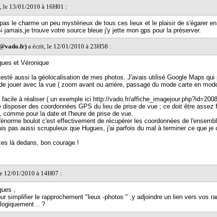
t, le 13/01/2010 à 16H01 :
pas le charme un peu mystérieux de tous ces lieux et le plaisir de s'égarer en
i jamais,je trouve votre source bleue j'y jette mon gps pour la préserver.
@vado.fr)
a écrit, le 12/01/2010 à 23H58 :
gues et Véronique
 testé aussi la géolocalisation de mes photos. J'avais utilisé Google Maps qui
e de jouer avec la vue ( zoom avant ou arrière, passage du mode carte en mod
facile à réaliser ( un exemple ici http://vado.fr/affiche_imagejour.php?id=2008
e disposer des coordonnées GPS du lieu de prise de vue ; ce doit être assez f
, comme pour la date et l'heure de prise de vue.
l'énorme boulot c'est effectivement de récupérer les coordonnées de l'ensemb
uis pas aussi scrupuleux que Hugues, j'ai parfois du mal à terminer ce que je
nces là dedans, bon courage !
 le 12/01/2010 à 14H07 :
gues ,
ur simplifier le rapprochement "lieux -photos " ,y adjoindre un lien vers vos r
logiquement .. ?