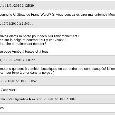
t, le 11/01/2010 à 12H29 :
econnu le Château de Franc Waret? Si vous pouvez éclairer ma lanterne? Merc
 le 10/01/2010 à 21H01 :
 :
ouvoir élargir la photo pour découvrir l'environnement !
s sur la neige et pourtant tout y est vivant !
der , lire et maintenant écouter !
ureuse Année à toutes et à tous !
it, le 10/01/2010 à 13H22 :
utons qui sont ô combien bucoliques en cet endroit se sont planqués! L'ho
vant sur terre à errer dans la neige ;-)
rit, le 10/01/2010 à 11H52 :
 Continuez!
echeur2001@yahoo.fe)
a écrit, le 08/01/2010 à 21H07 :
o.........