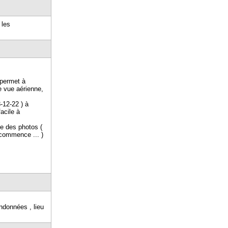
 les
 permet à
e vue aérienne,
-12-22 ) à
acile à
le des photos (
 commence ... )
andonnées , lieu