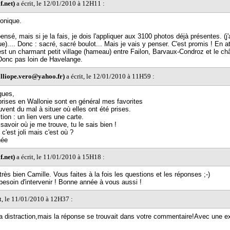
f.net)
a écrit, le 12/01/2010 à 12H11 :
onique.
pensé, mais si je la fais, je dois l'appliquer aux 3100 photos déjà présentes. (j
e).... Donc : sacré, sacré boulot... Mais je vais y penser. C'est promis ! En a
'est un charmant petit village (hameau) entre Failon, Barvaux-Condroz et le ch
onc pas loin de Havelange.
lliope.vero@yahoo.fr)
a écrit, le 12/01/2010 à 11H59 :
gues,
prises en Wallonie sont en général mes favorites
uvent du mal à situer où elles ont été prises.
ion : un lien vers une carte.
savoir où je me trouve, tu le sais bien !
 c'est joli mais c'est où ?
née
f.net)
a écrit, le 11/01/2010 à 15H18 :
très bien Camille. Vous faites à la fois les questions et les réponses ;-)
 besoin d'intervenir ! Bonne année à vous aussi !
t, le 11/01/2010 à 12H37 :
distraction,mais la réponse se trouvait dans votre commentaire!Avec une e