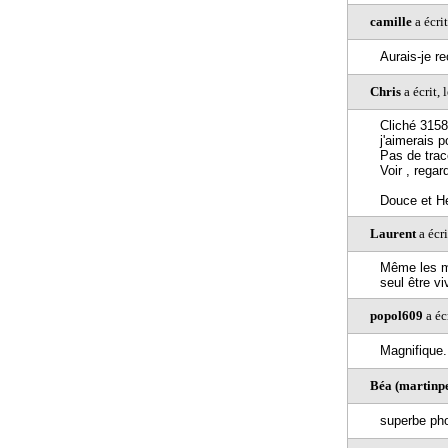
camille
a écri
Aurais-je r
Chris
a écrit,
Cliché 3158
j'aimerais p
Pas de trace
Voir , regar
Douce et He
Laurent
a écr
Même les mo
seul être vi
popol609
a éc
Magnifique.
Béa (martinp
superbe phot