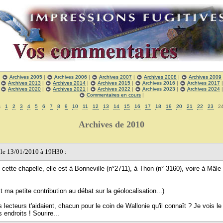
|
Archives 2005
|
Archives 2006
|
Archives 2007
|
Archives 2008
|
Archives 2009
|
Archives 2013
|
Archives 2014
|
Archives 2015
|
Archives 2016
|
Archives 2017
|
Archives 2020
|
Archives 2021
|
Archives 2022
|
Archives 2023
|
Archives 2024
Commentaires en cours
|
es
1
2
3
4
5
6
7
8
9
10
11
12
13
14
15
16
17
18
19
20
21
22
23
2
Archives de 2010
, le 13/01/2010 à 19H30 :
 cette chapelle, elle est à Bonneville (n°2711), à Thon (n° 3160), voire à Mâle
ait ma petite contribution au débat sur la géolocalisation...)
es lecteurs t'aidaient, chacun pour le coin de Wallonie qu'il connaît ? Je vois le 
s endroits ! Sourire...