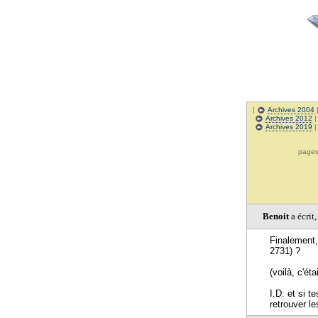
|
Archives 2004
Archives 2012
Archives 2019
pag
Benoit
a écrit
Finalement,
2731) ?
(voilà, c'ét
I.D: et si t
retrouver le