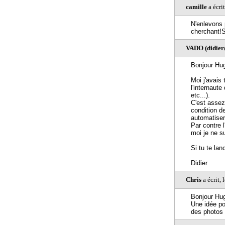
camille
a écri
N'enlevons 
cherchant!S
VADO (didier
Bonjour Hu
Moi j'avais
l'internaut
etc...).
C'est assez 
condition d
automatiser
Par contre 
moi je ne s
Si tu te la
Didier
Chris
a écrit,
Bonjour Hu
Une idée po
des photos 