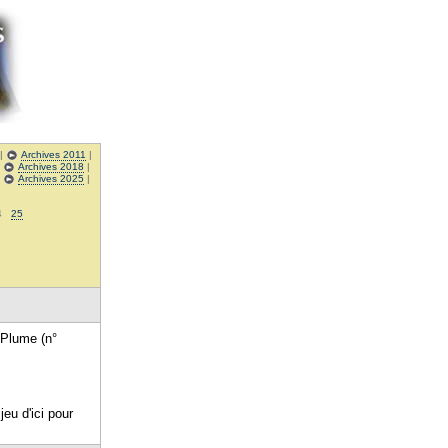
|
Archives 2011
|
|
Archives 2018
|
|
Archives 2025
|
4
25
 Plume (n°
jeu d'ici pour