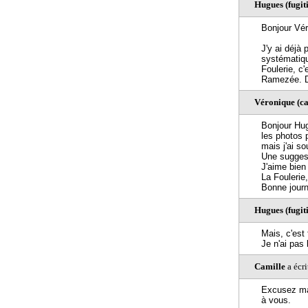
Hugues (fugiti
Bonjour Vér
J'y ai déjà 
systématiqu
Foulerie, c
Ramezée. D
Véronique (ca
Bonjour Hu
les photos 
mais j'ai so
Une suggest
J'aime bien 
La Foulerie,
Bonne jour
Hugues (fugiti
Mais, c'est 
Je n'ai pas
Camille
a écri
Excusez ma 
à vous.