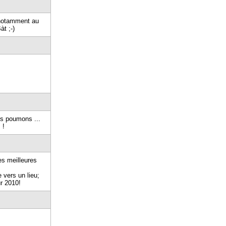
 notamment au
t ;-)
les poumons ...
 !
es meilleures
e vers un lieu;
r 2010!