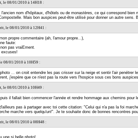
it, le 08/01/2010 à 14H18 :
 l'ancien nom d'hôpitaux, d'hôtels ou de monastères, ce qui correspond bien
ompostelle. Mais bon auspices peut-être utilisé pour donner un autre sens. Bà
rit, le 08/01/2010 à 12H41 :
 mon propre commentaire (ah, l'amour propre...),
une faute:
 non pas vraiEment.
 excuses!
 le 08/01/2010 à 10H59 :
 photo ... on croit entendre les pas crisser sur la neige et sentir l'air penétrer 
urent, j'espère que ce n'est pas la route vers l'hospice sous ces bons auspices
it, le 08/01/2010 à 10H49 :
 Et puis il fallait bien commencer l'année et rendre hommage aux chemins pour l
d'ailleurs pas à partager avec toi cette citation: "Celui qui n'a pas la foi march
herche marche vers quelqu'un!". Je te souhaite donc de bonnes rencontres pou
rit, le 08/01/2010 à 08H48 :
 une si belle photo!