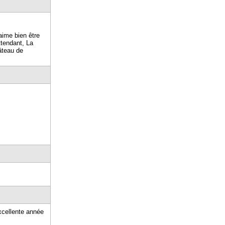
'aime bien être
ttendant, La
âteau de
xcellente année