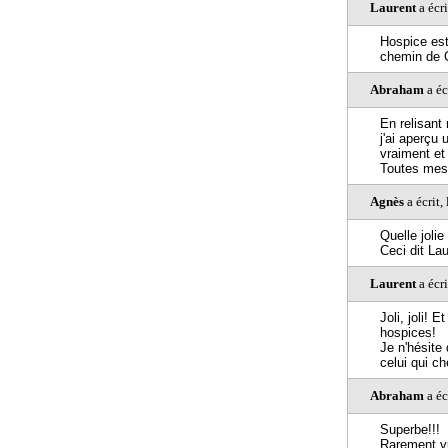
Laurent
a écr
Hospice est
chemin de C
Abraham
a éc
En relisant
j'ai aperçu 
vraiment et
Toutes mes
Agnès
a écrit,
Quelle jolie
Ceci dit La
Laurent
a écr
Joli, joli!
hospices!
Je n'hésite 
celui qui c
Abraham
a éc
Superbe!!!
Rarement vu