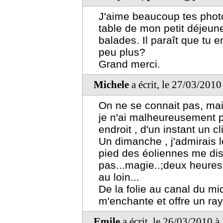
J'aime beaucoup tes photos
table de mon petit déjeun
balades. Il paraît que tu 
peu plus?
Grand merci.
Michele
a écrit, le 27/03/201
On ne se connait pas, mai
je n'ai malheureusement pa
endroit , d'un instant un c
Un dimanche , j'admirais l
pied des éoliennes me dis
pas...magie..;deux heures 
au loin...
De la folie au canal du mid
m'enchante et offre un r
Emile
a écrit, le 26/03/2010 à