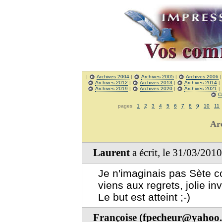
|
Archives 2004
|
Archives 2005
|
Archives 2006
Archives 2012
|
Archives 2013
|
Archives 2014
|
Archives 2019
|
Archives 2020
|
Archives 2021
|
C
pages
1
2
3
4
5
6
7
8
9
10
11
Ar
Laurent
a écrit, le 31/03/201
Je n'imaginais pas Sète c
viens aux regrets, jolie inv
Le but est atteint ;-)
Françoise (fpecheur@yahoo.