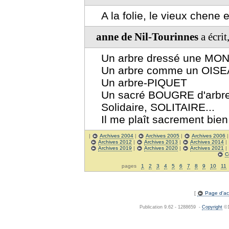
A la folie, le vieux chene e
anne de Nil-Tourinnes
a écri
Un arbre dressé une M
Un arbre comme un OIS
Un arbre-PIQUET
Un sacré BOUGRE d'arbre.
Solidaire, SOLITAIRE...
Il me plaît sacrement bie
|
Archives 2004
|
Archives 2005
|
Archives 2006
Archives 2012
|
Archives 2013
|
Archives 2014
|
Archives 2019
|
Archives 2020
|
Archives 2021
|
C
pages
1
2
3
4
5
6
7
8
9
10
11
[
Page d'acc
Publication 9.62 - 1288659 -
Copyright
©1