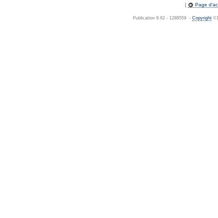
[
Page d'acc
Publication 9.62 - 1288559 -
Copyright
©1