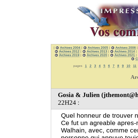
|
Archives 2004
|
Archives 2005
|
Archives 2006
Archives 2012
|
Archives 2013
|
Archives 2014
|
Archives 2019
|
Archives 2020
|
Archives 2021
|
C
pages
1
2
3
4
5
6
7
8
9
10
11
Ar
Gosia & Julien (jthemont@
22H24 :
Quel honneur de trouver no
Ce fut un agreable apres
Walhain, avec, comme ceri
personne qui appuye touj