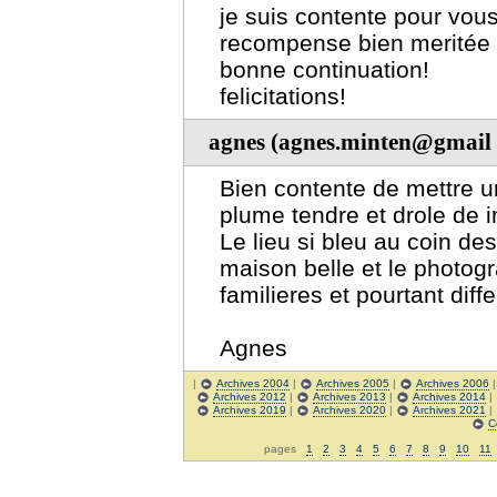
je suis contente pour vou
recompense bien meritée p
bonne continuation!
felicitations!
agnes (agnes.minten@gmail 
Bien contente de mettre un
plume tendre et drole de i
Le lieu si bleu au coin d
maison belle et le photog
familieres et pourtant diffe
Agnes
|
Archives 2004
|
Archives 2005
|
Archives 2006
Archives 2012
|
Archives 2013
|
Archives 2014
|
Archives 2019
|
Archives 2020
|
Archives 2021
|
C
pages
1
2
3
4
5
6
7
8
9
10
11