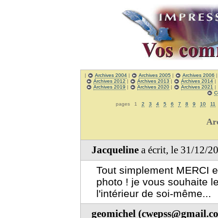
|
Archives 2004
|
Archives 2005
|
Archives 2006
Archives 2012
|
Archives 2013
|
Archives 2014
|
Archives 2019
|
Archives 2020
|
Archives 2021
|
C
pages 1
2
3
4
5
6
7
8
9
10
11
Ar
Jacqueline
a écrit, le 31/12/
Tout simplement MERCI et 
photo ! je vous souhaite l
l'intérieur de soi-même...
geomichel (cwepss@gmail.c