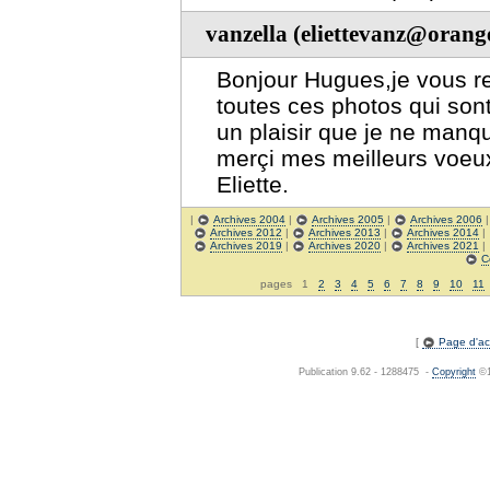
vanzella (eliettevanz@orange
Bonjour Hugues,je vous r
toutes ces photos qui sont 
un plaisir que je ne manq
merçi mes meilleurs voeux
Eliette.
|
Archives 2004
|
Archives 2005
|
Archives 2006
Archives 2012
|
Archives 2013
|
Archives 2014
|
Archives 2019
|
Archives 2020
|
Archives 2021
|
C
pages 1
2
3
4
5
6
7
8
9
10
11
[
Page d'acc
Publication 9.62 - 1288475 -
Copyright
©1