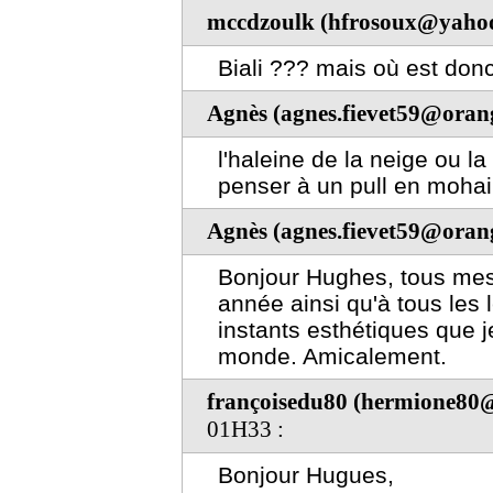
mccdzoulk (hfrosoux@yahoo
Biali ??? mais où est don
Agnès (agnes.fievet59@orang
l'haleine de la neige ou la 
penser à un pull en mohair
Agnès (agnes.fievet59@orang
Bonjour Hughes, tous mes 
année ainsi qu'à tous les 
instants esthétiques que j
monde. Amicalement.
françoisedu80 (hermione80@
01H33 :
Bonjour Hugues,