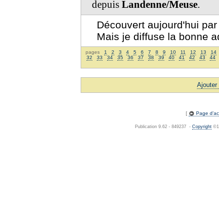
depuis
Landenne/Meuse
.
Découvert aujourd'hui par
Mais je diffuse la bonne a
pages
1
2
3
4
5
6
7
8
9
10
11
12
13
14
32
33
34
35
36
37
38
39
40
41
42
43
44
Ajouter
[
Page d'acc
Publication 9.62 - 849237 -
Copyright
©19