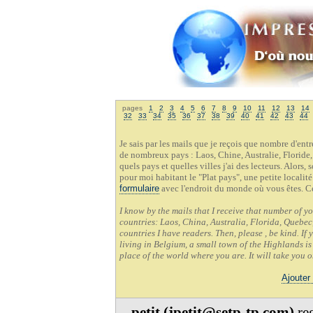
pages
1
2
3
4
5
6
7
8
9
10
11
12
13
14
32
33
34
35
36
37
38
39
40
41
42
43
44
Je sais par les mails que je reçois que nombre d'en
de nombreux pays : Laos, Chine, Australie, Floride,
quels pays et quelles villes j'ai des lecteurs. Alors,
pour moi habitant le "Plat pays", une petite localit
formulaire
avec l'endroit du monde où vous êtes. C
I know by the mails that I receive that number of y
countries: Laos, China, Australia, Florida, Quebec,
countries I have readers. Then, please , be kind. If
living in Belgium, a small town of the Highlands is 
place of the world where you are. It will take you 
Ajouter
petit (jpetit@setp-tp.com)
reg