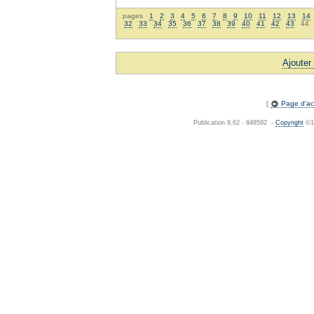
pages
1
2
3
4
5
6
7
8
9
10
11
12
13
14
32
33
34
35
36
37
38
39
40
41
42
43
4
Ajouter
[
Page d'acc
Publication 9.62 - 848592 -
Copyright
©19