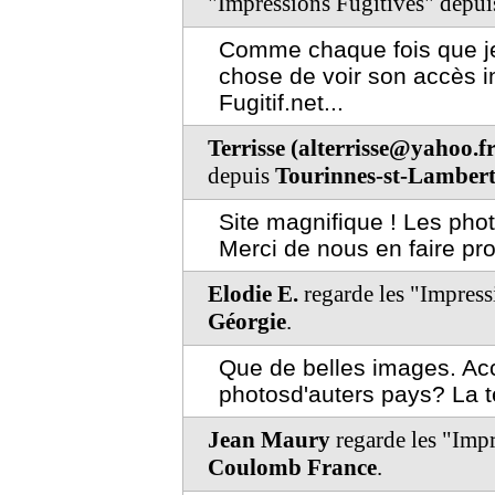
"Impressions Fugitives" depu
Comme chaque fois que je s
chose de voir son accès in
Fugitif.net...
Terrisse (alterrisse@yahoo.fr
depuis
Tourinnes-st-Lamber
Site magnifique ! Les phot
Merci de nous en faire prof
Elodie E.
regarde les "Impress
Géorgie
.
Que de belles images. Ac
photosd'auters pays? La te
Jean Maury
regarde les "Imp
Coulomb France
.