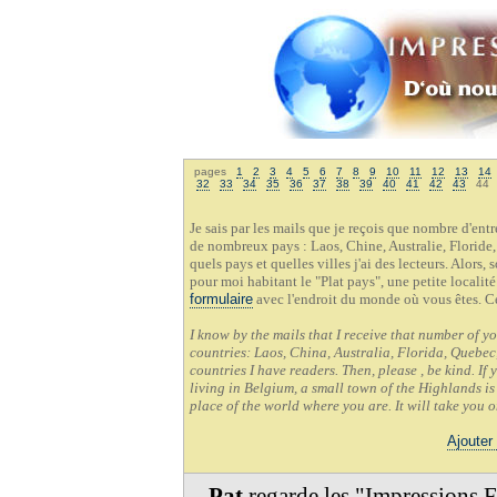
pages
1
2
3
4
5
6
7
8
9
10
11
12
13
14
32
33
34
35
36
37
38
39
40
41
42
43
4
Je sais par les mails que je reçois que nombre d'en
de nombreux pays : Laos, Chine, Australie, Floride,
quels pays et quelles villes j'ai des lecteurs. Alors,
pour moi habitant le "Plat pays", une petite localit
formulaire
avec l'endroit du monde où vous êtes. C
I know by the mails that I receive that number of y
countries: Laos, China, Australia, Florida, Quebec,
countries I have readers. Then, please , be kind. If
living in Belgium, a small town of the Highlands is 
place of the world where you are. It will take you 
Ajouter
Pat
regarde les "Impressions 