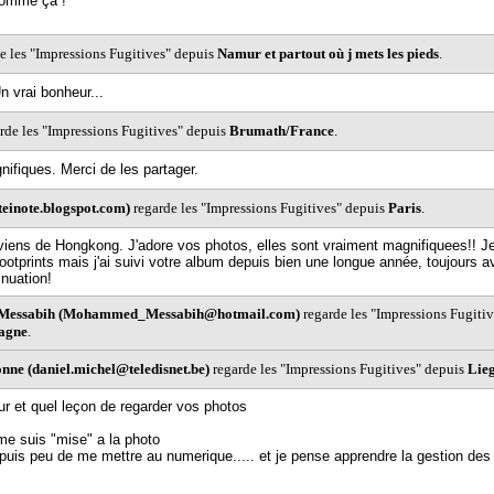
comme çà !
e les "Impressions Fugitives" depuis
Namur et partout où j mets les pieds
.
n vrai bonheur...
rde les "Impressions Fugitives" depuis
Brumath/France
.
ifiques. Merci de les partager.
iteinote.blogspot.com)
regarde les "Impressions Fugitives" depuis
Paris
.
 viens de Hongkong. J'adore vos photos, elles sont vraiment magnifiquees!! Je
ootprints mais j'ai suivi votre album depuis bien une longue année, toujours av
nuation!
essabih (Mohammed_Messabih@hotmail.com)
regarde les "Impressions Fugitiv
magne
.
ne (daniel.michel@teledisnet.be)
regarde les "Impressions Fugitives" depuis
Lieg
r et quel leçon de regarder vos photos
me suis "mise" a la photo
puis peu de me mettre au numerique..... et je pense apprendre la gestion des