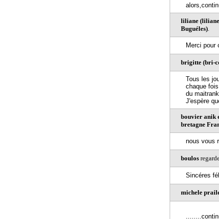
alors,contin
liliane (lili
Buguéles)
.
Merci pour c
brigitte (bri
Tous les jo
chaque fois.
du maitrank
J'espère qu
bouvier anik 
bretagne Fra
nous vous r
boulos
regarde
Sincéres fél
michele prail
........conti