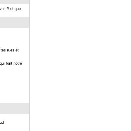
es // et quel
ites rues et
ui font notre
rud