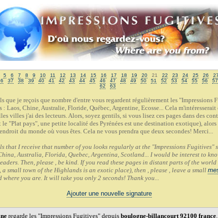
5
6
7
8
9
10
11
12
13
14
15
16
17
18
19
20
21
22
23
24
25
26
2
36
37
38
39
40
41
42
43
44
45
46
47
48
49
50
51
52
53
54
55
56
57
62
63
ails que je reçois que nombre d'entre vous regardent régulièrement les "Impressions 
: Laos, Chine, Australie, Floride, Québec, Argentine, Ecosse... Cela m'intéresserait
les villes j'ai des lecteurs. Alors, soyez gentils, si vous lisez ces pages dans des cont
le "Plat pays", une petite localité des Pyrénées est une destination exotique), alors
'endroit du monde où vous êtes. Cela ne vous prendra que deux secondes! Merci...
ls that I receive that number of you looks regularly at the "Impressions Fugitives"
China, Australia, Florida, Quebec, Argentina, Scotland... I would be interest to kn
eaders. Then, please , be kind. If you read these pages in distant parts of the world
 a small town of the Highlands is an exotic place), then , please , leave a small
me
d where you are. It will take you only 2 seconds! Thank you...
Ajouter une nouvelle signature
ine
regarde les "Impressions Fugitives" depuis
boulogne-billancourt 92100 france
.