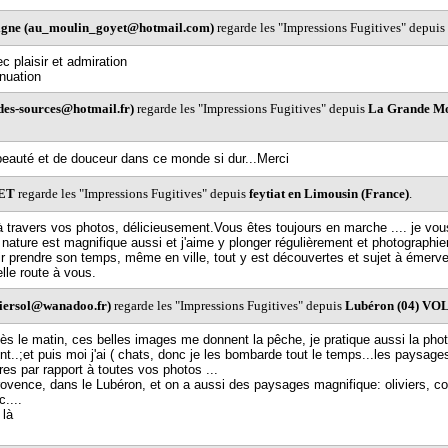
vigne (au_moulin_goyet@hotmail.com)
regarde les "Impressions Fugitives" depuis
c plaisir et admiration
nuation
e-des-sources@hotmail.fr)
regarde les "Impressions Fugitives" depuis
La Grande Mot
eauté et de douceur dans ce monde si dur...Merci
ZET
regarde les "Impressions Fugitives" depuis
feytiat en Limousin (France)
.
 travers vos photos, délicieusement.Vous êtes toujours en marche .... je vous
 nature est magnifique aussi et j'aime y plonger régulièrement et photographie
r prendre son temps, même en ville, tout y est découvertes et sujet à émerve
lle route à vous.
rriersol@wanadoo.fr)
regarde les "Impressions Fugitives" depuis
Lubéron (04) VO
dès le matin, ces belles images me donnent la pêche, je pratique aussi la pho
..;et puis moi j'ai ( chats, donc je les bombarde tout le temps...les paysages
res par rapport à toutes vos photos ...
rovence, dans le Lubéron, et on a aussi des paysages magnifique: oliviers, co
....
 là