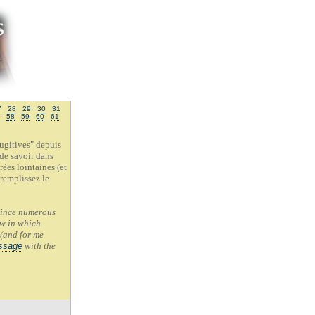
7
28
29
30
31
58
59
60
61
Fugitives" depuis
 de savoir dans
rées lointaines (et
 remplissez le
 since numerous
ow in which
 (and for me
ssage
with the