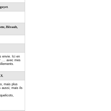
goyet
.
te, Hérault,
 envie. Ici en
r .... avec mes
illements.
LX
.
to, mais plus
 aussi, mais ils
quelicots,