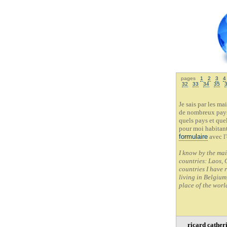
pages
1
2
3
4
32
33
34
35
Je sais par les m
de nombreux pays 
quels pays et quel
pour moi habitant 
formulaire
avec l
I know by the mai
countries: Laos, 
countries I have r
living in Belgium,
place of the worl
ricard cather