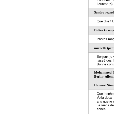
Continuer 
Laurent ;o)
Sandro
regard
Que dire? U
Didier G.
rega
Photos magn
michelle (pet
Bonjour, je
laissé des f
Bonne conti
Mohammed_M
Berlin- Alle
Hannart Simon
Quel bonheu
Voila deux
ans que je 
Je viens de
annee