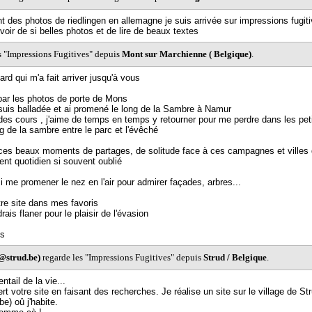
t des photos de riedlingen en allemagne je suis arrivée sur impressions fugitiv
voir de si belles photos et de lire de beaux textes
s "Impressions Fugitives" depuis
Mont sur Marchienne ( Belgique)
.
ard qui m'a fait arriver jusqu'à vous
 par les photos de porte de Mons
suis balladée et ai promené le long de la Sambre à Namur
i des cours , j'aime de temps en temps y retourner pour me perdre dans les pet
ng de la sambre entre le parc et l'évêché
ces beaux moments de partages, de solitude face à ces campagnes et villes q
nt quotidien si souvent oublié
i me promener le nez en l'air pour admirer façades, arbres...
re site dans mes favoris
drais flaner pour le plaisir de l'évasion
us
@strud.be)
regarde les "Impressions Fugitives" depuis
Strud / Belgique
.
tail de la vie...
rt votre site en faisant des recherches. Je réalise un site sur le village de St
e) oû j'habite.