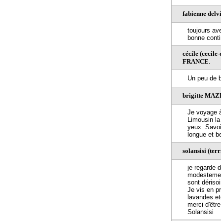
fabienne del
toujours ave
bonne conti
cécile (cecil
FRANCE
.
Un peu de b
brigitte MA
Je voyage à
Limousin la
yeux. Savoi
longue et be
solansisi (te
je regarde 
modestement
sont dérisoi
Je vis en p
lavandes etc
merci d'être
Solansisi