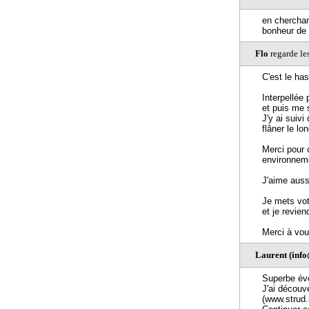
en cherchan
bonheur de 
Flo
regarde le
C'est le has
Interpellée
et puis me 
J'y ai suiv
flâner le lo
Merci pour 
environneme
J'aime auss
Je mets vot
et je revien
Merci à vo
Laurent (info
Superbe éven
J'ai découve
(www.strud.b