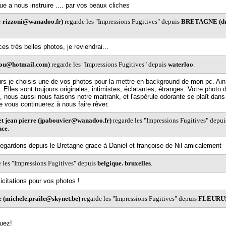
ue a nous instruire .... par vos beaux cliches
ane-rizzoni@wanadoo.fr)
regarde les "Impressions Fugitives" depuis
BRETAGNE (du 
es très belles photos, je reviendrai...
-cou@hotmail.com)
regarde les "Impressions Fugitives" depuis
waterloo
.
urs je choisis une de vos photos pour la mettre en background de mon pc. Ains
 Elles sont toujours originales, intimistes, éclatantes, étranges. Votre photo d
, nous aussi nous faisons notre maitrank, et l'aspérule odorante se plaît dans 
e vous continuerez à nous faire rêver.
et jean pierre (jpabouvier@wanadoo.fr)
regarde les "Impressions Fugitives" depu
nce
.
egardons depuis le Bretagne grace à Daniel et françoise de Nil amicalement
 les "Impressions Fugitives" depuis
belgique. bruxelles
.
icitations pour vos photos !
e (michele.praile@skynet.be)
regarde les "Impressions Fugitives" depuis
FLEURUS
nuez!