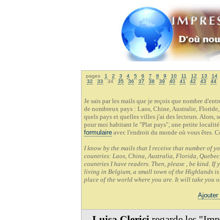
pages
1
2
3
4
5
6
7
8
9
10
11
12
13
14
32
33
34
35
36
37
38
39
40
41
42
43
44
Je sais par les mails que je reçois que nombre d'en
de nombreux pays : Laos, Chine, Australie, Floride,
quels pays et quelles villes j'ai des lecteurs. Alors,
pour moi habitant le "Plat pays", une petite localit
formulaire
avec l'endroit du monde où vous êtes. C
I know by the mails that I receive that number of y
countries: Laos, China, Australia, Florida, Quebec,
countries I have readers. Then, please , be kind. If
living in Belgium, a small town of the Highlands is 
place of the world where you are. It will take you 
Ajouter
Luisa Clerici
regarde les "Imp