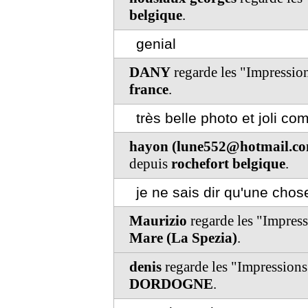
belgique
.
genial
DANY
regarde les "Impressio
france
.
très belle photo et joli c
hayon (lune552@hotmail.c
depuis
rochefort belgique
.
je ne sais dir qu'une chos
Maurizio
regarde les "Impres
Mare (La Spezia)
.
denis
regarde les "Impressions
DORDOGNE
.