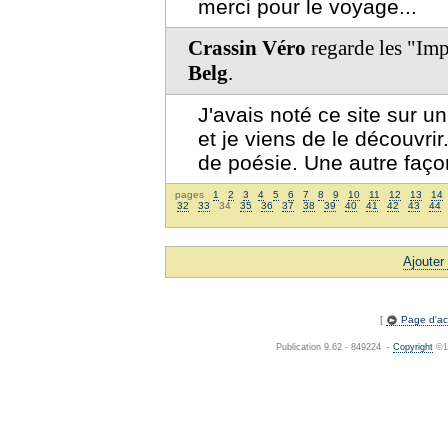
merci pour le voyage...
Crassin Véro
regarde les "Imp
Belg
.
J'avais noté ce site sur u
et je viens de le découv
de poésie. Une autre faç
pages
1
2
3
4
5
6
7
8
9
10
11
12
13
14
32
33
34
35
36
37
38
39
40
41
42
43
44
Ajouter
[
Page d'acc
Publication 9.62 - 849224 -
Copyright
©19