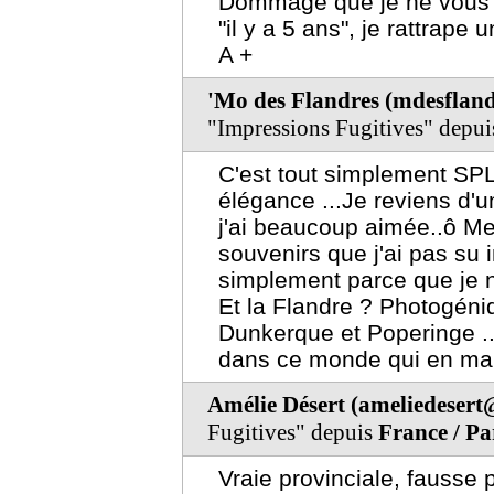
Dommage que je ne vous a
"il y a 5 ans", je rattrape
A +
'Mo des Flandres (mdesflan
"Impressions Fugitives" depu
C'est tout simplement SPL
élégance ...Je reviens d'
j'ai beaucoup aimée..ô Me
souvenirs que j'ai pas su 
simplement parce que je ne
Et la Flandre ? Photogéniq
Dunkerque et Poperinge ..
dans ce monde qui en ma
Amélie Désert (ameliedesert
Fugitives" depuis
France / Pa
Vraie provinciale, fausse 