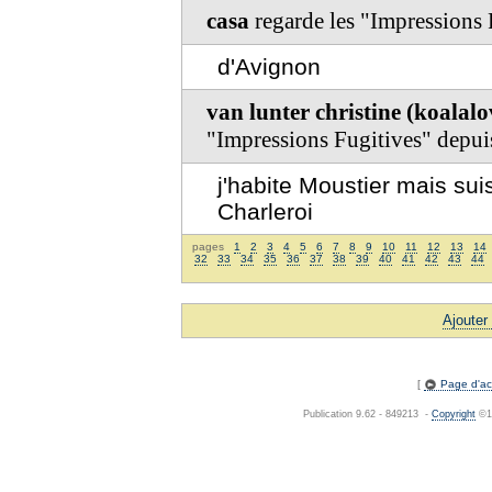
casa
regarde les "Impressions
d'Avignon
van lunter christine (koala
"Impressions Fugitives" depu
j'habite Moustier mais su
Charleroi
pages
1
2
3
4
5
6
7
8
9
10
11
12
13
14
32
33
34
35
36
37
38
39
40
41
42
43
44
Ajouter
[
Page d'acc
Publication 9.62 - 849213 -
Copyright
©19