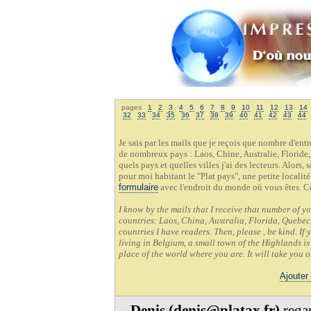
pages
1
2
3
4
5
6
7
8
9
10
11
12
13
14
32
33
34
35
36
37
38
39
40
41
42
43
44
Je sais par les mails que je reçois que nombre d'en
de nombreux pays : Laos, Chine, Australie, Floride,
quels pays et quelles villes j'ai des lecteurs. Alors,
pour moi habitant le "Plat pays", une petite localit
formulaire
avec l'endroit du monde où vous êtes. C
I know by the mails that I receive that number of y
countries: Laos, China, Australia, Florida, Quebec,
countries I have readers. Then, please , be kind. If
living in Belgium, a small town of the Highlands is 
place of the world where you are. It will take you 
Ajouter
Denis (denis@platax.fr)
regar