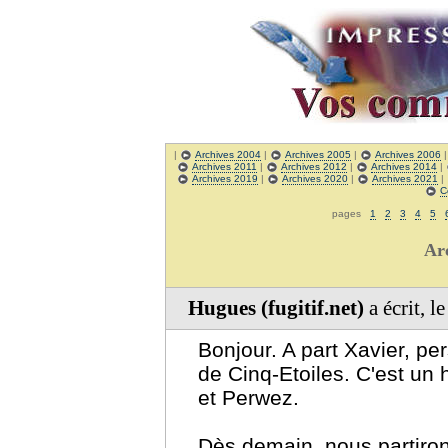
|
Archives 2004
|
Archives 2005
|
Archives 2006
Archives 2011
|
Archives 2012
|
Archives 2014
|
Archives 2019
|
Archives 2020
|
Archives 2021
|
C
pages
1
2
3
4
5
Ar
Hugues (fugitif.net)
a écrit, 
Bonjour. A part Xavier, per
de Cinq-Etoiles. C'est u
et Perwez.
Dès demain, nous partiron