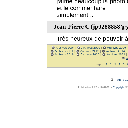
j'aime beaucoup la photo d
et le commentaire
simplement...
Jean-Pierre C (jp0288858@y
Très heureux de pouvoir 
|
Archives 2004
|
Archives 2005
|
Archives 2006
Archives 2011
|
Archives 2012
|
Archives 2014
|
Archives 2019
|
Archives 2020
|
Archives 2021
|
C
pages
1
2
3
4
5
[
Page d'acc
Publication 9.62 - 1287962 -
Copyright
©1