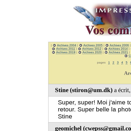
|
Archives 2004
|
Archives 2005
|
Archives 2006
Archives 2011
|
Archives 2012
|
Archives 2014
|
Archives 2019
|
Archives 2020
|
Archives 2021
|
C
pages
1
2
3
4
5
Ar
Stine (stiron@um.dk)
a écrit
Super, super! Moi j'aime t
retour. Super belle la phot
Stine
geomichel (cwepss@gmail.c