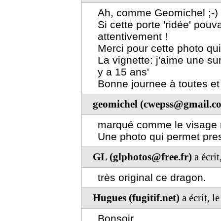
Ah, comme Geomichel ;-)
Si cette porte 'ridée' pouva
attentivement !
Merci pour cette photo qui
La vignette: j'aime une sur
y a 15 ans'
Bonne journee à toutes et
geomichel (cwepss@gmail.c
marqué comme le visage r
Une photo qui permet pres
GL (glphotos@free.fr)
a écri
très original ce dragon.
Hugues (fugitif.net)
a écrit, 
Bonsoir.