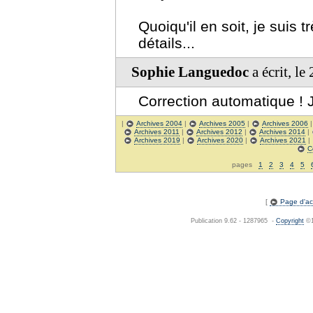
Quoiqu'il en soit, je suis 
détails...
Sophie Languedoc
a écrit, l
Correction automatique ! 
|
Archives 2004
|
Archives 2005
|
Archives 2006
Archives 2011
|
Archives 2012
|
Archives 2014
|
Archives 2019
|
Archives 2020
|
Archives 2021
|
C
pages
1
2
3
4
5
[
Page d'acc
Publication 9.62 - 1287965 -
Copyright
©1