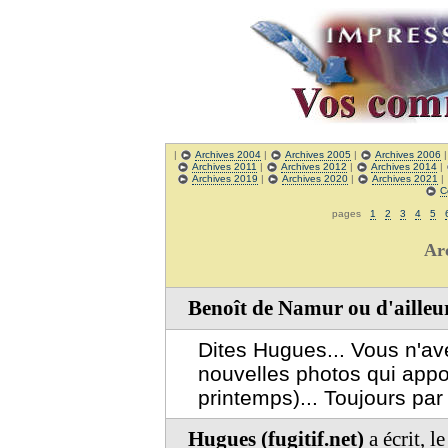
|
Archives 2004
|
Archives 2005
|
Archives 2006
Archives 2011
|
Archives 2012
|
Archives 2014
|
Archives 2019
|
Archives 2020
|
Archives 2021
|
C
pages
1
2
3
4
5
Ar
Benoît de Namur ou d'ailleur
Dites Hugues... Vous n'av
nouvelles photos qui appor
printemps)... Toujours par
Hugues (fugitif.net)
a écrit, 