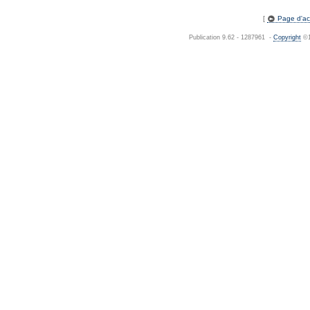
[
Page d'acc
Publication 9.62 - 1287961 -
Copyright
©1