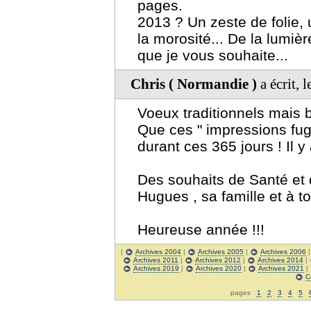
pages.
2013 ? Un zeste de folie, 
la morosité... De la lumièr
que je vous souhaite...
Chris ( Normandie )
a écrit, 
Voeux traditionnels mais b
Que ces " impressions fu
durant ces 365 jours ! Il y
Des souhaits de Santé et 
Hugues , sa famille et à t
Heureuse année !!!
|
Archives 2004
|
Archives 2005
|
Archives 2006
Archives 2011
|
Archives 2012
|
Archives 2014
|
Archives 2019
|
Archives 2020
|
Archives 2021
|
C
pages
1
2
3
4
5