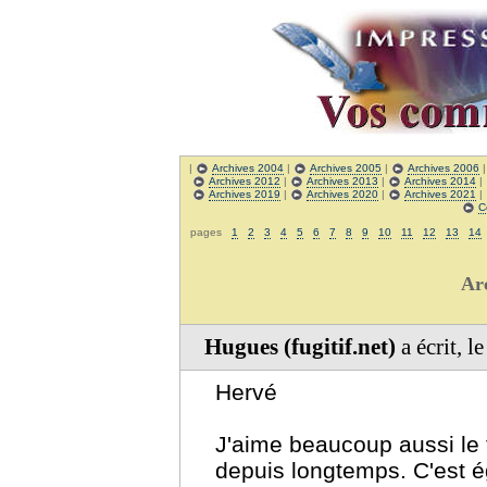
|
Archives 2004
|
Archives 2005
|
Archives 2006
Archives 2012
|
Archives 2013
|
Archives 2014
|
Archives 2019
|
Archives 2020
|
Archives 2021
|
C
pages
1
2
3
4
5
6
7
8
9
10
11
12
13
14
Ar
Hugues (fugitif.net)
a écrit, 
Hervé
J'aime beaucoup aussi le t
depuis longtemps. C'est ég