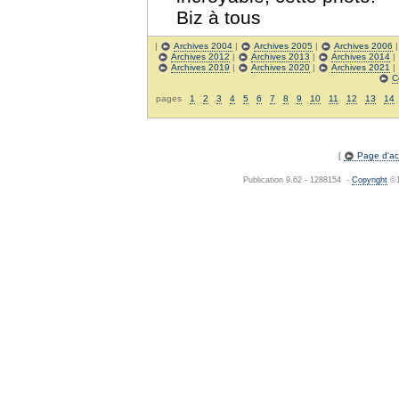
Biz à tous
|
Archives 2004
|
Archives 2005
|
Archives 2006
Archives 2012
|
Archives 2013
|
Archives 2014
|
Archives 2019
|
Archives 2020
|
Archives 2021
|
C
pages
1
2
3
4
5
6
7
8
9
10
11
12
13
14
[
Page d'acc
Publication 9.62 - 1288154 -
Copyright
©1