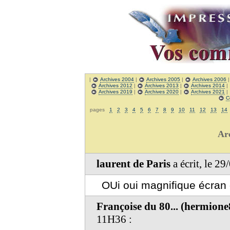
|
Archives 2004
|
Archives 2005
|
Archives 2006
Archives 2012
|
Archives 2013
|
Archives 2014
|
Archives 2019
|
Archives 2020
|
Archives 2021
|
C
pages
1
2
3
4
5
6
7
8
9
10
11
12
13
14
Ar
laurent de Paris
a écrit, le 2
OUi oui magnifique écran 
Françoise du 80... (hermion
11H36 :