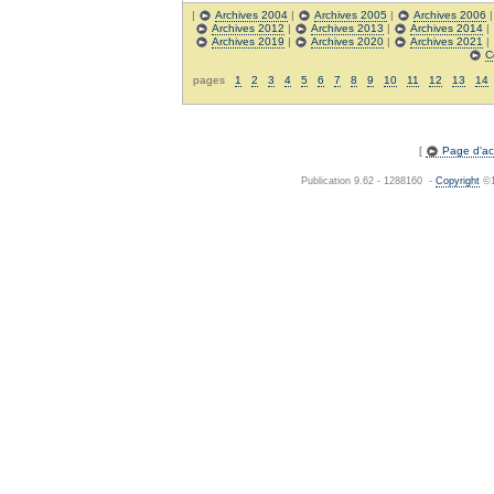
|
Archives 2004
|
Archives 2005
|
Archives 2006
Archives 2012
|
Archives 2013
|
Archives 2014
|
Archives 2019
|
Archives 2020
|
Archives 2021
|
C
pages
1
2
3
4
5
6
7
8
9
10
11
12
13
14
[
Page d'acc
Publication 9.62 - 1288160 -
Copyright
©1