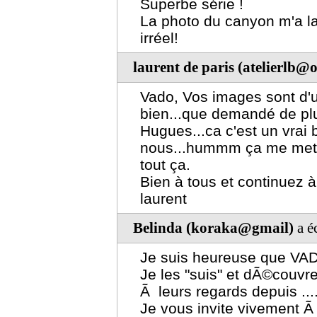
Superbe série !
La photo du canyon m'a lai
irréel!
laurent de paris (atelierlb@
Vado, Vos images sont d'un
bien...que demandé de plus
Hugues...ca c'est un vrai
nous...hummm ça me mets
tout ça.
Bien à tous et continuez 
laurent
Belinda (koraka@gmail)
a é
Je suis heureuse que VAD
Je les "suis" et dÃ©couvre
Ã leurs regards depuis ...
Je vous invite vivement Ã