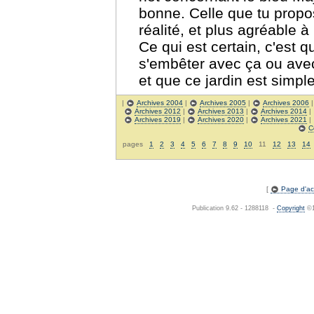
bonne. Celle que tu propo
réalité, et plus agréable à
Ce qui est certain, c'est 
s'embêter avec ça ou avec
et que ce jardin est simp
|
Archives 2004
|
Archives 2005
|
Archives 2006
Archives 2012
|
Archives 2013
|
Archives 2014
|
Archives 2019
|
Archives 2020
|
Archives 2021
|
C
pages
1
2
3
4
5
6
7
8
9
10
11
12
13
14
[
Page d'acc
Publication 9.62 - 1288118 -
Copyright
©19