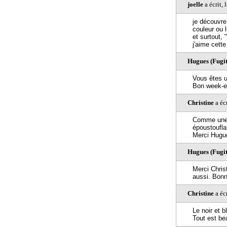
joelle
a écrit,
je découvre
couleur ou l
et surtout,
j'aime cett
Hugues (Fugiti
Vous êtes u
Bon week-e
Christine
a éc
Comme une f
époustoufla
Merci Hugu
Hugues (Fugiti
Merci Chris
aussi. Bonn
Christine
a éc
Le noir et b
Tout est bea