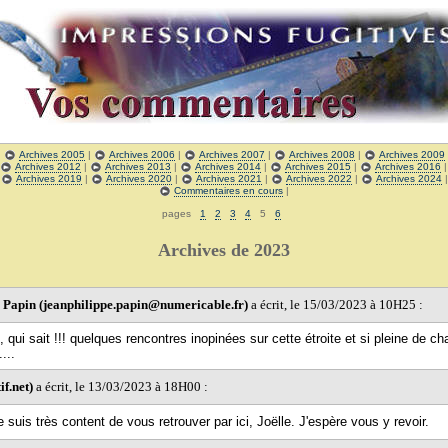
|
Archives 2005
|
Archives 2006
|
Archives 2007
|
Archives 2008
|
Archives 2009
Archives 2012
|
Archives 2013
|
Archives 2014
|
Archives 2015
|
Archives 2016
|
Archives 2019
|
Archives 2020
|
Archives 2021
|
Archives 2022
|
Archives 2024
Commentaires en cours
|
pages
1
2
3
4
5
6
Archives de 2023
 Papin (jeanphilippe.papin@numericable.fr)
a écrit, le 15/03/2023 à 10H25 :
, qui sait !!! quelques rencontres inopinées sur cette étroite et si pleine de ch
...
f.net)
a écrit, le 13/03/2023 à 18H00 :
 suis très content de vous retrouver par ici, Joëlle. J'espère vous y revoir.