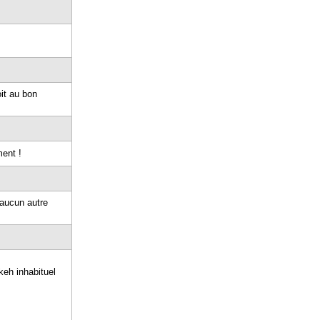
it au bon
ment !
i aucun autre
keh inhabituel