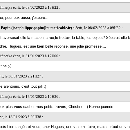
f.net)
a écrit, le 08/02/2023 à 19H22 :
e, pour eux aussi, j'espère...
 Papin (jeanphilippe.papin@numericable.fr)
a écrit, le 08/02/2023 à 09H32 :
 traverserait-elle la maison,la rue,le trottoir, la table, les objets? Séparait-elle 
phie, Hugues, est une bien belle réponse, une jolie promesse....
f.net)
a écrit, le 31/01/2023 à 17H00 :
tine ;-)
rit, le 30/01/2023 à 21H27 :
 alentours, c'est tout joli :)
f.net)
a écrit, le 17/01/2023 à 10H36 :
eux plus vous cacher mes petits travers, Christine :-) Bonne journée.
rit, le 13/01/2023 à 20H38 :
bois bien rangés et vous, cher Hugues, une vraie histoire, mais surtout un vra