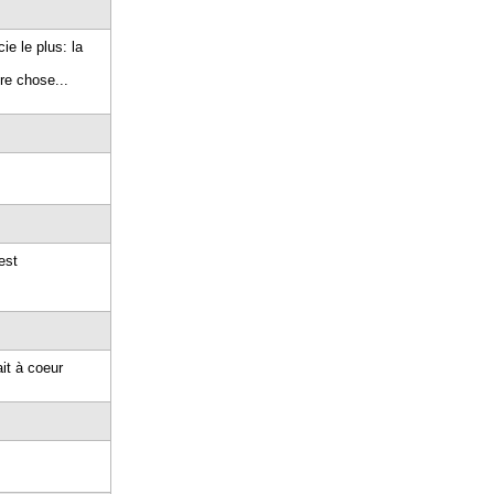
ie le plus: la
re chose...
est
it à coeur