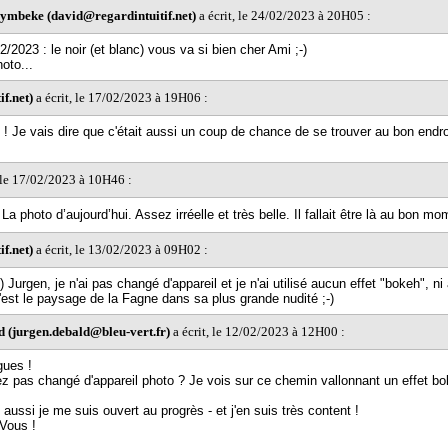
ymbeke (david@regardintuitif.net)
a écrit, le 24/02/2023 à 20H05 :
/2023 : le noir (et blanc) vous va si bien cher Ami ;-)
hoto...
f.net)
a écrit, le 17/02/2023 à 19H06 :
 ! Je vais dire que c'était aussi un coup de chance de se trouver au bon endro
, le 17/02/2023 à 10H46 :
 photo d’aujourd’hui. Assez irréelle et très belle. Il fallait être là au bon mo
f.net)
a écrit, le 13/02/2023 à 09H02 :
 Jurgen, je n'ai pas changé d'appareil et je n'ai utilisé aucun effet "bokeh", n
C'est le paysage de la Fagne dans sa plus grande nudité ;-)
 (jurgen.debald@bleu-vert.fr)
a écrit, le 12/02/2023 à 12H00 :
gues !
ez pas changé d'appareil photo ? Je vois sur ce chemin vallonnant un effet bo
aussi je me suis ouvert au progrès - et j'en suis très content !
Vous !