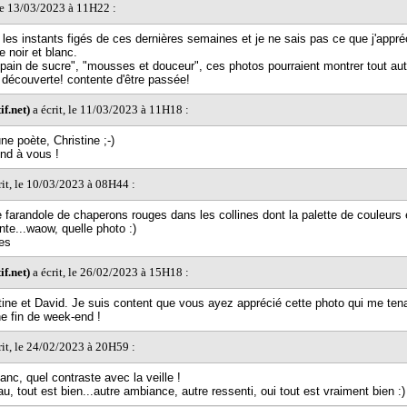
 le 13/03/2023 à 11H22 :
 les instants figés de ces dernières semaines et je ne sais pas ce que j'appréc
e noir et blanc.
 "pain de sucre", "mousses et douceur", ces photos pourraient montrer tout aut
e découverte! contente d'être passée!
f.net)
a écrit, le 11/03/2023 à 11H18 :
ne poète, Christine ;-)
nd à vous !
rit, le 10/03/2023 à 08H44 :
arandole de chaperons rouges dans les collines dont la palette de couleurs 
nte...waow, quelle photo :)
es
f.net)
a écrit, le 26/02/2023 à 15H18 :
tine et David. Je suis content que vous ayez apprécié cette photo qui me tena
e fin de week-end !
rit, le 24/02/2023 à 20H59 :
lanc, quel contraste avec la veille !
u, tout est bien...autre ambiance, autre ressenti, oui tout est vraiment bien :)