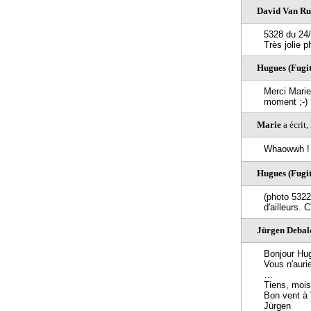
David Van Ru
5328 du 24/2
Très jolie p
Hugues (Fugiti
Merci Marie
moment ;-)
Marie
a écrit
Whaowwh ! La
Hugues (Fugiti
(photo 5322)
d'ailleurs. 
Jürgen Debald
Bonjour Hu
Vous n'auri
…
Tiens, mois 
Bon vent à 
Jürgen