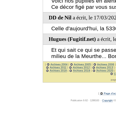
Voici nos pupilles en alerte
Ce décor figé par vous su
DD de Nil
a écrit, le 17/03/20
Celle d'aujourd'hui, la 533
Hugues (Fugitif.net)
a écrit, 
Et qui sait ce qui se passe
milieu de la Meurthe... B
|
Archives 2004
|
Archives 2005
|
Archives 2006
Archives 2011
|
Archives 2012
|
Archives 2013
|
Archives 2018
|
Archives 2019
|
Archives 2020
|
C
pa
[
Page d'acc
Publication 9.62 - 1288163 -
Copyright
©1