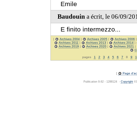
Emile
Baudouin
a écrit, le 06/09/2
E finito intermezzo...
|
Archives 2004
|
Archives 2005
|
Archives 2006
Archives 2011
|
Archives 2013
|
Archives 2014
|
Archives 2019
|
Archives 2020
|
Archives 2021
|
C
pages
1
2
3
4
5
6
7
8
9
1
[
Page d'acc
Publication 9.62 - 1288124 -
Copyright
©1