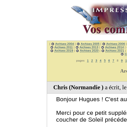
|
Archives 2004
|
Archives 2005
|
Archives 2006
Archives 2011
|
Archives 2013
|
Archives 2014
|
Archives 2019
|
Archives 2020
|
Archives 2021
|
C
pages
1
2
3
4
5
6
7
8
9
1
Ar
Chris (Normandie )
a écrit, 
Bonjour Hugues ! C'est aus
Merci pour ce petit suppl
coucher de Soleil précédent 