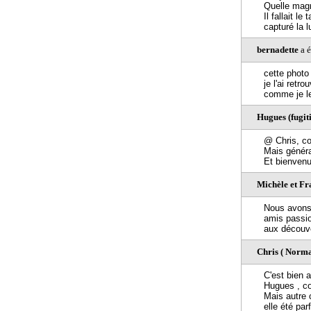
Quelle magn
Il fallait l
capturé la 
bernadette
a é
cette photo 
je l'ai ret
comme je les
Hugues (fugiti
@ Chris, com
Mais général
Et bienvenu
Michèle et Fr
Nous avons 
amis passio
aux découve
Chris ( Norma
C'est bien 
Hugues , co
Mais autre c
elle été parf