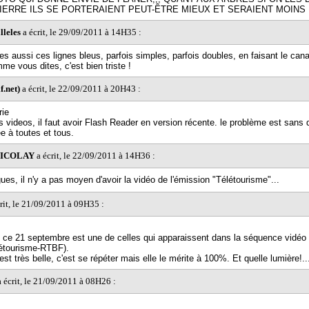
LIERRE ILS SE PORTERAIENT PEUT-ÊTRE MIEUX ET SERAIENT MOINS
lleles
a écrit, le 29/09/2011 à 14H35 :
es aussi ces lignes bleus, parfois simples, parfois doubles, en faisant le cana
me vous dites, c'est bien triste !
f.net)
a écrit, le 22/09/2011 à 20H43 :
ie
es videos, il faut avoir Flash Reader en version récente. le problème est sans 
e à toutes et tous.
 NICOLAY
a écrit, le 22/09/2011 à 14H36 :
ues, il n'y a pas moyen d'avoir la vidéo de l'émission "Télétourisme"...
rit, le 21/09/2011 à 09H35 :
 ce 21 septembre est une de celles qui apparaissent dans la séquence vidéo
létourisme-RTBF).
 est très belle, c'est se répéter mais elle le mérite à 100%. Et quelle lumière!..
 écrit, le 21/09/2011 à 08H26 :