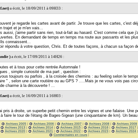
f.net)
a écrit, le 18/09/2011 à 09H33 :
uvent je regarde les cartes avant de partir. Je trouve que les cartes, c'est déj
trajet et je m'en vais...
s aussi, j'aime partir sans rien, tout-à-fait au hasard. C'est comme cela que j'
ouvertes. En demandant de temps en temps ma route aux passants et les plu
ils connaissent...
oir répondu à votre question, Chris. Et de toutes façons, à chacun sa façon d
ndie )
a écrit, le 17/09/2011 à 14H26 :
outes et à tous pour cette rentrée Automnale !
ues , simple curiosité de ma part , question :
vous toujours ou parfois , à la croisée des chemins : au feeling selon le temp
ire " , selon une carte routière ou au GPS ? .....Mais je ne vous vois pas circ
de charme à la découverte ! ...
f.net)
a écrit, le 16/09/2011 à 16H03 :
ai pris à droite, un superbe petit chemin entre les vignes et une falaise. Une pe
 à faire le tour de l'étang de Bages-Sigean (une cinquantaine de km). Un beau
|
Archives 2005
|
Archives 2006
|
Archives 2007
|
Archives 2008
|
Archives 2009
|
Archives 2013
|
Archives 2014
|
Archives 2015
|
Archives 2016
|
Archives 2017
|
Archives 2020
|
Archives 2021
|
Archives 2022
|
Archives 2023
|
Archives 2024
Commentaires en cours
|