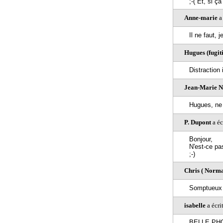
;-( Et, si ça
Anne-marie
a 
Il ne faut,
Hugues (fugiti
Distraction 
Jean-Marie
Hugues, ne 
P. Dupont
a éc
Bonjour,
N'est-ce pa
;-)
Chris ( Norma
Somptueux 
isabelle
a écri
BELLE PH