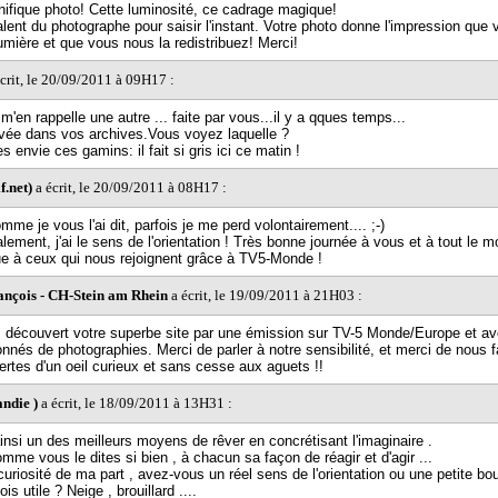
ifique photo! Cette luminosité, ce cadrage magique!
e talent du photographe pour saisir l'instant. Votre photo donne l'impression que
lumière et que vous nous la redistribuez! Merci!
crit, le 20/09/2011 à 09H17 :
m'en rappelle une autre ... faite par vous...il y a qques temps...
rouvée dans vos archives.Vous voyez laquelle ?
 envie ces gamins: il fait si gris ici ce matin !
f.net)
a écrit, le 20/09/2011 à 08H17 :
me je vous l'ai dit, parfois je me perd volontairement.... ;-)
ement, j'ai le sens de l'orientation ! Très bonne journée à vous et à tout le m
e à ceux qui nous rejoignent grâce à TV5-Monde !
ançois - CH-Stein am Rhein
a écrit, le 19/09/2011 à 21H03 :
découvert votre superbe site par une émission sur TV-5 Monde/Europe et av
nnés de photographies. Merci de parler à notre sensibilité, et merci de nous fa
rtes d'un oeil curieux et sans cesse aux aguets !!
ndie )
a écrit, le 18/09/2011 à 13H31 :
ainsi un des meilleurs moyens de rêver en concrétisant l'imaginaire .
mme vous le dites si bien , à chacun sa façon de réagir et d'agir ...
uriosité de ma part , avez-vous un réel sens de l'orientation ou une petite bou
ois utile ? Neige , brouillard ....