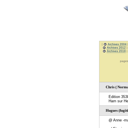
|
Archives 2004
Archives 2012
Archives 2019
pag
Chris ( Norma
Edition 353
Ham sur Heu
Hugues (fugiti
@ Anne -ma