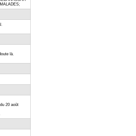
 MALADES;
l.
doute là.
 du 20 août
.