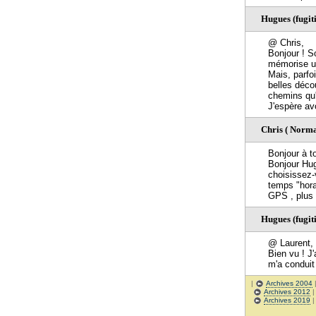
Hugues (fugiti
@ Chris,
Bonjour ! So
mémorise un 
Mais, parfoi
belles déc
chemins qu'
J'espère av
Chris ( Norma
Bonjour à t
Bonjour Hug
choisissez-
temps "hora
GPS , plus 
Hugues (fugiti
@ Laurent,
Bien vu ! J'
m'a conduit
|
Archives 2004
Archives 2012
Archives 2019