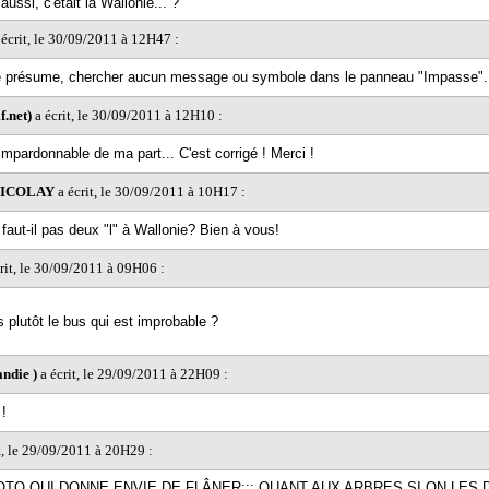
 aussi, c'était la Wallonie... ?
écrit, le 30/09/2011 à 12H47 :
 je présume, chercher aucun message ou symbole dans le panneau "Impasse"..
f.net)
a écrit, le 30/09/2011 à 12H10 :
impardonnable de ma part... C'est corrigé ! Merci !
 NICOLAY
a écrit, le 30/09/2011 à 10H17 :
faut-il pas deux "l" à Wallonie? Bien à vous!
rit, le 30/09/2011 à 09H06 :
s plutôt le bus qui est improbable ?
ndie )
a écrit, le 29/09/2011 à 22H09 :
!
t, le 29/09/2011 à 20H29 :
OTO QUI DONNE ENVIE DE FLÂNER;;; QUANT AUX ARBRES SI ON LES