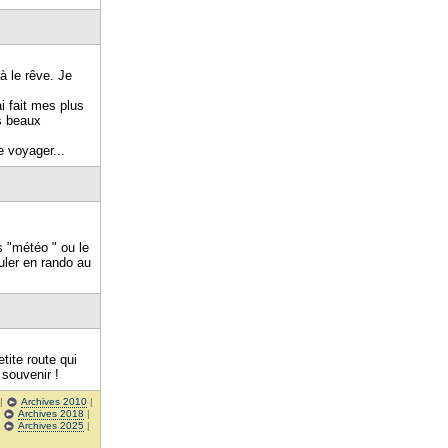
à le rêve. Je
ai fait mes plus
s beaux
e voyager...
s "météo " ou le
uler en rando au
tite route qui
 souvenir !
|
Archives 2010
|
|
Archives 2018
|
|
Archives 2025
|