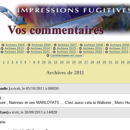
|
Archives 2005
|
Archives 2006
|
Archives 2007
|
Archives 2008
|
Archives 2009
|
Archives 2013
|
Archives 2014
|
Archives 2015
|
Archives 2016
|
Archives 2017
|
Archives 2020
|
Archives 2021
|
Archives 2022
|
Archives 2023
|
Archives 2024
Commentaires en cours
|
es
1
2
3
4
5
6
7
8
9
10
11
12
13
14
15
16
17
18
19
20
21
22
23
2
Archives de 2011
ndie )
a écrit, le 05/10/2011 à 08H30 :
8 :
re , Nalinnes et ses MARLOYATS ....C'est aussi cela la Wallonie , Merci Hu
f.net)
a écrit, le 30/09/2011 à 14H28 :
rie