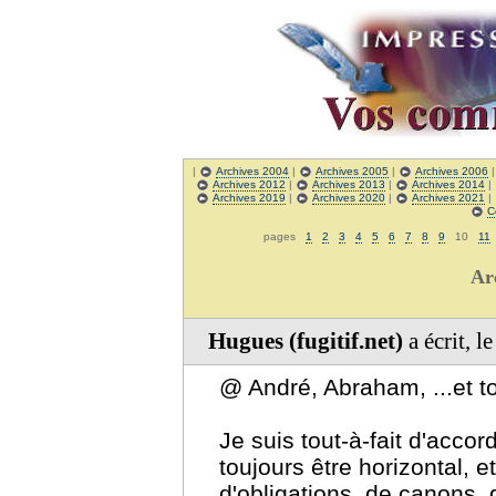
|
Archives 2004
|
Archives 2005
|
Archives 2006
Archives 2012
|
Archives 2013
|
Archives 2014
|
Archives 2019
|
Archives 2020
|
Archives 2021
|
C
pages
1
2
3
4
5
6
7
8
9
10
11
Ar
Hugues (fugitif.net)
a écrit, 
@ André, Abraham, ...et to
Je suis tout-à-fait d'acco
toujours être horizontal, et
d'obligations, de canons, 