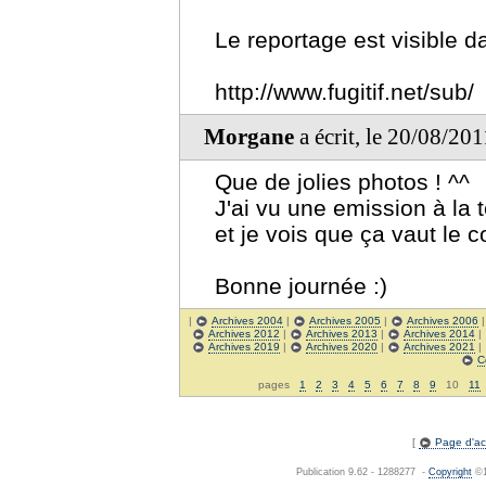
Le reportage est visible 
http://www.fugitif.net/sub/
Morgane
a écrit, le 20/08/20
Que de jolies photos ! ^^
J'ai vu une emission à la t
et je vois que ça vaut le c
Bonne journée :)
|
Archives 2004
|
Archives 2005
|
Archives 2006
Archives 2012
|
Archives 2013
|
Archives 2014
|
Archives 2019
|
Archives 2020
|
Archives 2021
|
C
pages
1
2
3
4
5
6
7
8
9
10
11
[
Page d'acc
Publication 9.62 - 1288277 -
Copyright
©1