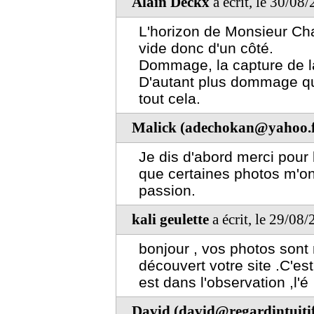
Alain Deckx
a écrit, le 30/08
L'horizon de Monsieur Cha
vide donc d'un côté.
Dommage, la capture de la 
D'autant plus dommage qu'i
tout cela.
Malick (adechokan@yahoo.f
Je dis d'abord merci pour 
que certaines photos m'ont 
passion.
kali geulette
a écrit, le 29/08
bonjour , vos photos sont m
découvert votre site .C'es
est dans l'observation ,l'é
David (david@regardintuitif