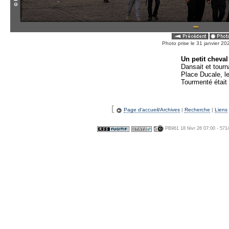
Photo prise le 31 janvier 2
Un petit cheva
Dansait et tourna
Place Ducale, le
Tourmenté était 
[
Page d'accueil/Archives
|
Recherche
|
Liens
PB961 18 févr 26 07:00 - 571