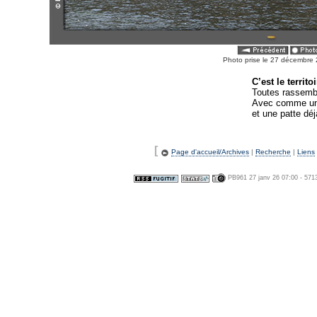
Photo prise le 27 décembr
C’est le territ
Toutes rassembl
Avec comme une 
et une patte dé
[
Page d'accueil/Archives
|
Recherche
|
Liens
PB961 27 janv 26 07:00 - 571