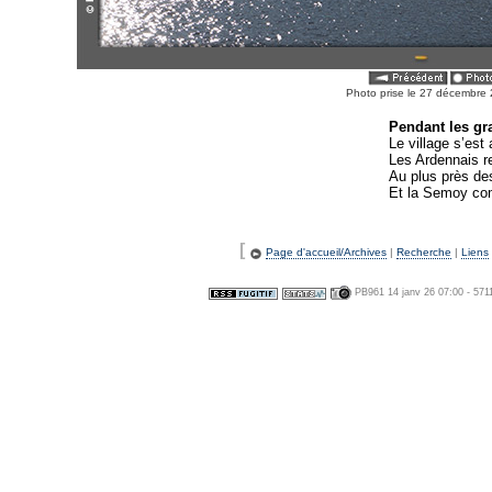
Photo prise le 27 décembr
Pendant les gr
Le village s’est 
Les Ardennais re
Au plus près de
Et la Semoy com
[
Page d'accueil/Archives
|
Recherche
|
Liens
PB961 14 janv 26 07:00 - 571