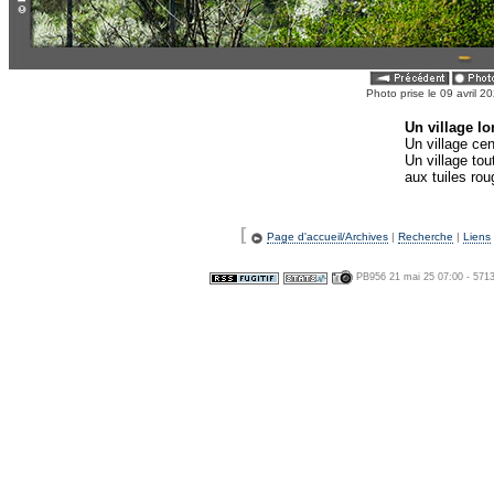
Photo prise le 09 avril 
Un village lo
Un village cen
Un village tou
aux tuiles ro
[
Page d'accueil/Archives
|
Recherche
|
Liens
PB956 21 mai 25 07:00 - 571