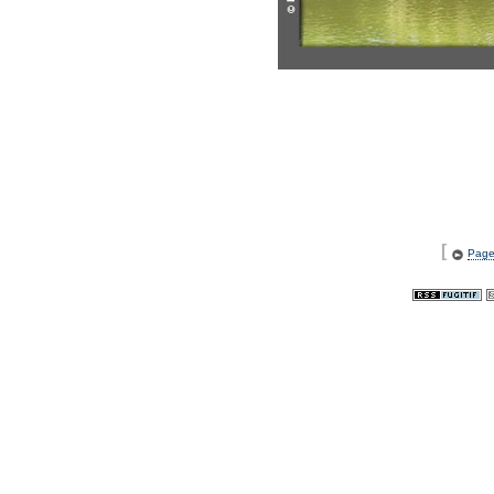
[
Page 