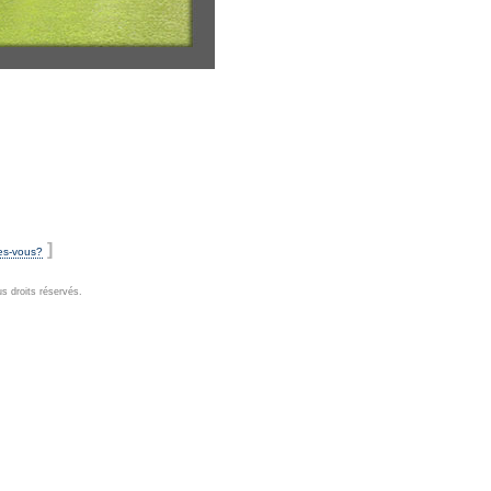
]
es-vous?
 droits réservés.