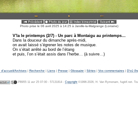
Photo prise le 06 avril 2025 à 14:25 à Jarville-la-Malgrange (Lorraine)
V'la le printemps (2/7) - Un parc à Montaigu au printemps…
Dans la douceur du dimanche après-midi,
on avait laissé s’égrener les notes de musique.
On s’était arrêté au bord de l’étang
et puis, l’on s’était assis dans l’herbe… (à suivre…)
d'accueil/Archives
|
Recherche
|
Liens
|
Presse
|
Glossaire
|
Séries
|
Vos commentaires
|
D'où êt
PB955 11 avr 25 07:00 - 57131814 -
Copyright
©1996-2026, H. Van Rymenam, fugitif.net. Tous