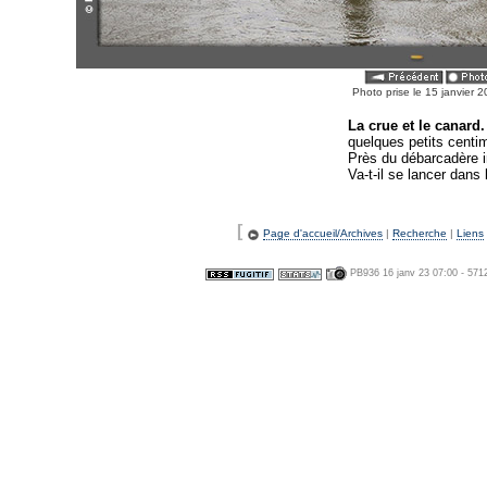
Photo prise le 15 janvier
La crue et le canard.
quelques petits centim
Près du débarcadère 
Va-t-il se lancer dans 
[
Page d'accueil/Archives
|
Recherche
|
Liens
PB936 16 janv 23 07:00 - 571