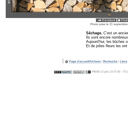
Photo prise le 21 septembr
Séchage.
C’est un ancie
Ils sont encore nombreux
Aujourd’hui, les bûches o
Et de jolies fleurs les o
[
Page d'accueil/Archives
|
Recherche
|
Liens
PB936 13 janv 23 07:00 - 571