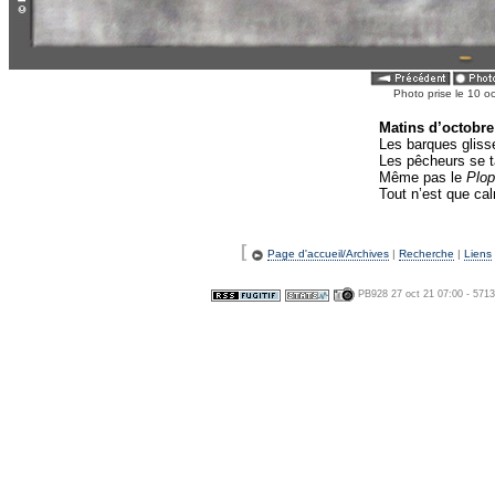
Photo prise le 10 o
Matins d’octobre 
Les barques gliss
Les pêcheurs se ta
Même pas le
Plop
Tout n’est que ca
[
Page d'accueil/Archives
|
Recherche
|
Liens
PB928 27 oct 21 07:00 - 571