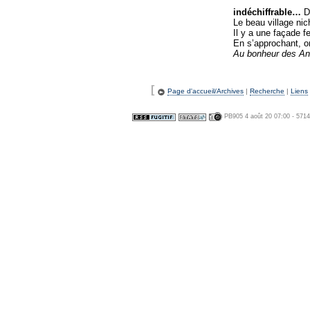
indéchiffrable…
D
Le beau village ni
Il y a une façade f
En s’approchant, o
Au bonheur des A
[
Page d'accueil/Archives
|
Recherche
|
Liens
PB905 4 août 20 07:00 - 571