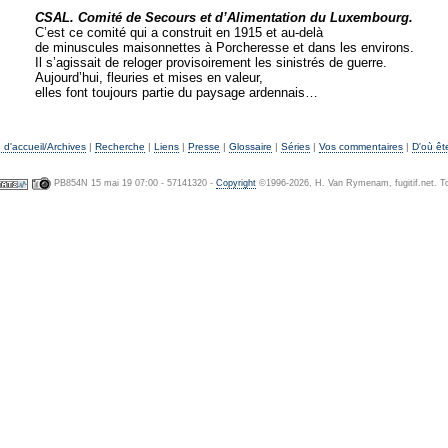
CSAL. Comité de Secours et d’Alimentation du Luxembourg.
C’est ce comité qui a construit en 1915 et au-delà
de minuscules maisonnettes à Porcheresse et dans les environs.
Il s’agissait de reloger provisoirement les sinistrés de guerre.
Aujourd’hui, fleuries et mises en valeur,
elles font toujours partie du paysage ardennais…
d'accueil/Archives
|
Recherche
|
Liens
|
Presse
|
Glossaire
|
Séries
|
Vos commentaires
|
D'où êt
PB854N 15 mai 19 07:00 - 57141320 -
Copyright
©1996-2026, H. Van Rymenam, fugitif.net. To