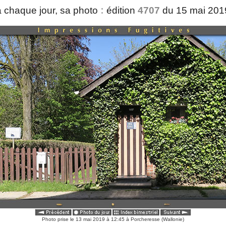
:
 chaque jour, sa photo
édition
4707
du 15 mai 20
Photo prise le 13 mai 2019 à 12:45 à Porcheresse (Wallonie)