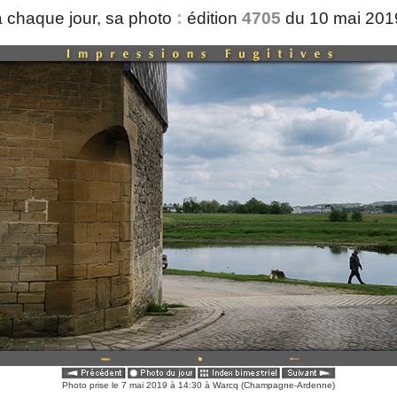
:
 chaque jour, sa photo
édition
4705
du 10 mai 20
Photo prise le 7 mai 2019 à 14:30 à Warcq (Champagne-Ardenne)