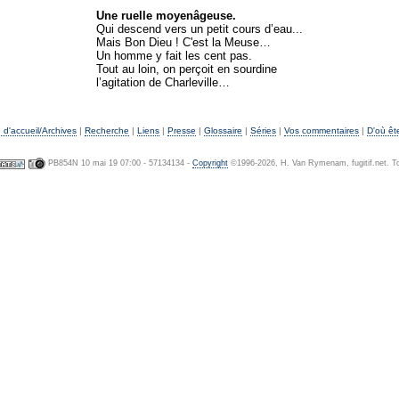
Une ruelle moyenâgeuse.
Qui descend vers un petit cours d’eau...
Mais Bon Dieu ! C'est la Meuse…
Un homme y fait les cent pas.
Tout au loin, on perçoit en sourdine
l’agitation de Charleville…
d'accueil/Archives
|
Recherche
|
Liens
|
Presse
|
Glossaire
|
Séries
|
Vos commentaires
|
D'où êt
PB854N 10 mai 19 07:00 - 57134134 -
Copyright
©1996-2026, H. Van Rymenam, fugitif.net. To