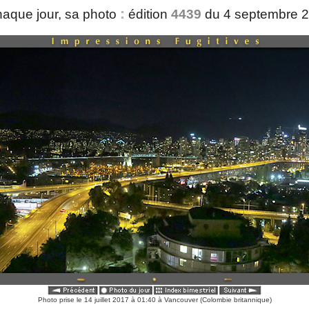
:
aque jour, sa photo
édition
4439
du 4 septembre 
Photo prise le 14 juillet 2017 à 01:40 à Vancouver (Colombie britannique)