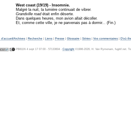
West coast (19/19) - Insomnie.
Malgré la nuit, la lumière continuait de vibrer.
Grandville road
était enfin déserte.
Dans quelques heures, mon avion allait décoller.
Et, comme cette ville, je ne parvenais pas à dormir... (Fin.)
d'accueil/Archives
|
Recherche
|
Liens
|
Presse
|
Glossaire
|
Séries
|
Vos commentaires
|
D'où êt
PB811N 4 sept 17 07:00 - 57133604 -
Copyright
©1996-2026, H. Van Rymenam, fugitif.net. Tou