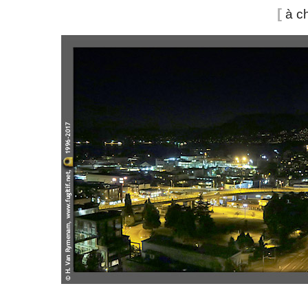
[
à ch