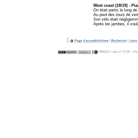
West coast (18/19) -
Pia
On était partis le long de
Au pied des tours de verr
Son vélo était négligemm
Après les jambes, il voul
[
Page d'accueil/Archives
|
Recherche
|
Liens
PB811N 1 sept 17 07:00 - 571