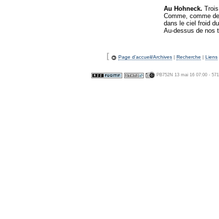
Au Hohneck.
Trois
Comme, comme de 
dans le ciel froid 
Au-dessus de nos t
[
Page d'accueil/Archives
|
Recherche
|
Liens
PB752N 13 mai 16 07:00 - 57