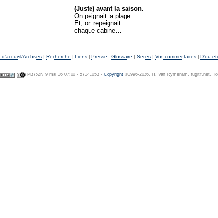
(Juste) avant la saison.
On peignait la plage…
Et, on repeignait
chaque cabine…
d'accueil/Archives
|
Recherche
|
Liens
|
Presse
|
Glossaire
|
Séries
|
Vos commentaires
|
D'où êt
PB752N 9 mai 16 07:00 - 57141053 -
Copyright
©1996-2026, H. Van Rymenam, fugitif.net. Tou