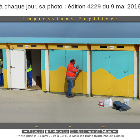
:
à chaque jour, sa photo
édition
4229
du 9 mai 201
Photo prise le 21 avril 2016 à 10:40 à Malo-les-Bains (Nord-Pas de Calais)