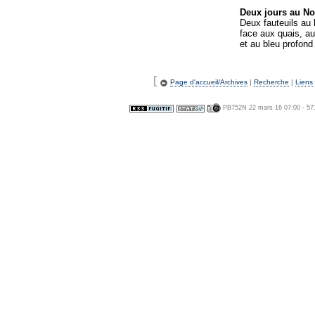
Deux jours au No
Deux fauteuils au 
face aux quais, a
et au bleu profon
[
Page d'accueil/Archives
|
Recherche
|
Liens
PB752N 22 mars 16 07:00 - 57