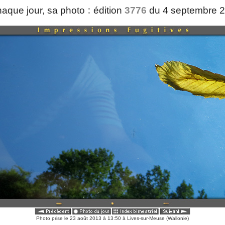
:
aque jour, sa photo
édition
3776
du 4 septembre 
Photo prise le 23 août 2013 à 13:50 à Lives-sur-Meuse (Wallonie)