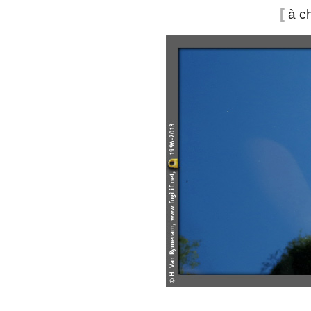
[
à ch