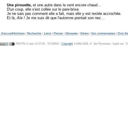
Une pirouette,
et une autre dans le vent encore chaud…
D'un coup, elle s'est collée sur le pare-brise.
Je ne sais pas comment elle a fait, mais elle y est restée accrochée.
Et là,
Aïe !
Je me suis dit que l'automne pointait son nez…
d'accueil/Archives
|
Recherche
|
Liens
|
Presse
|
Glossaire
|
Séries
|
Vos commentaires
|
D'où êt
PB707N 4 sept 13 07:00 - 57139033 -
Copyright
©1996-2026, H. Van Rymenam, fugitif.net. Tou