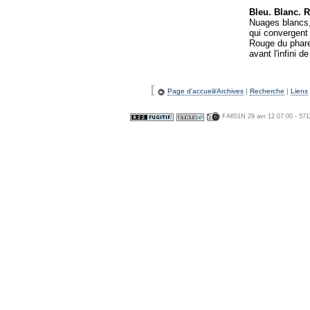
Bleu. Blanc. R
Nuages blancs,
qui convergent 
Rouge du phare,
avant l'infini 
[
Page d'accueil/Archives
|
Recherche
|
Liens
FA651N 29 avr 12 07:00 - 571