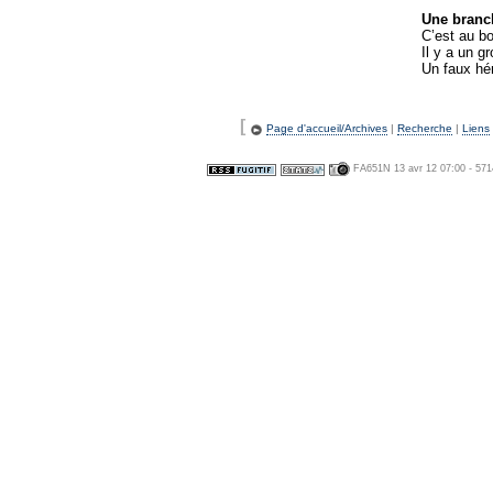
Une branch
C’est au bo
Il y a un g
Un faux hér
[
Page d'accueil/Archives
|
Recherche
|
Liens
FA651N 13 avr 12 07:00 - 571