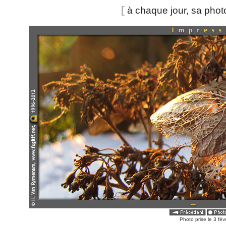
[
à chaque jour, sa pho
Photo prise le 3 fév