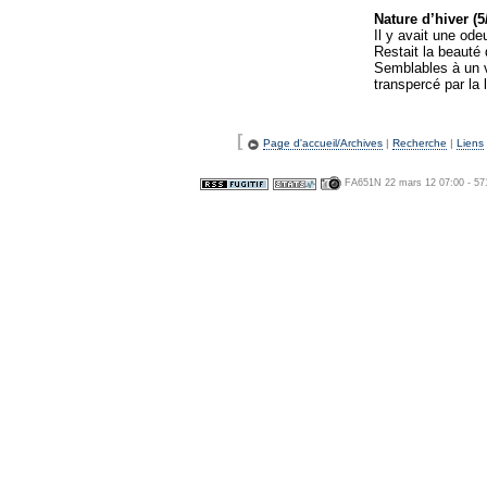
Nature d’hiver (5
Il y avait une ode
Restait la beauté
Semblables à un vi
transpercé par la 
[
Page d'accueil/Archives
|
Recherche
|
Liens
FA651N 22 mars 12 07:00 - 57