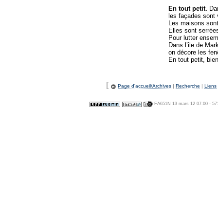
En tout petit.
Dan
les façades sont v
Les maisons sont 
Elles sont serrée
Pour lutter ensem
Dans l’ile de Mar
on décore les fen
En tout petit, bie
[
Page d'accueil/Archives
|
Recherche
|
Liens
FA651N 13 mars 12 07:00 - 57