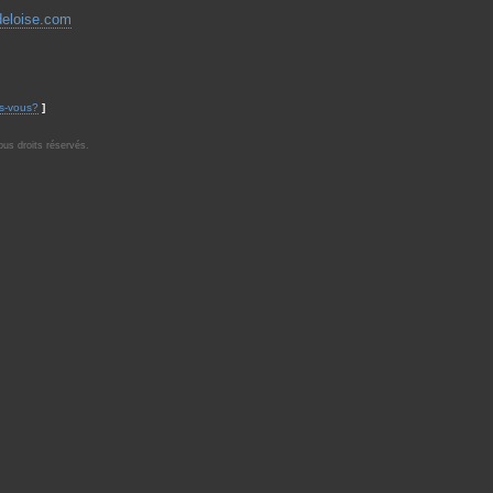
deloise.com
s-vous?
]
us droits réservés.