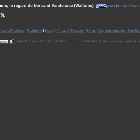
ine, le regard de Bertrand Vandeloise (Wallonie).
www.bertrand-van
5).
accueil/Archives
|
Recherche
|
Liens
| |
Presse
|
Glossaire
|
Séries
|
Vos commentaires
|
D'où ête
FA634N 31 août 10 07:00 - 57138422 -
Copyright
©1996-2026, H. Van Rymenam, fugitif.net. To