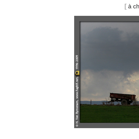
[
à ch