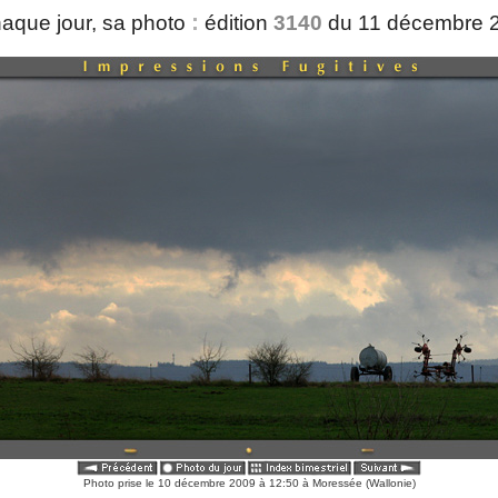
:
aque jour, sa photo
édition
3140
du 11 décembre 
Photo prise le 10 décembre 2009 à 12:50 à Moressée (Wallonie)