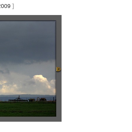
]
2009