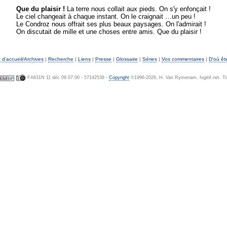
Que du plaisir !
La terre nous collait aux pieds. On s'y enfonçait !
Le ciel changeait à chaque instant. On le craignait …un peu !
Le Condroz nous offrait ses plus beaux paysages. On l'admirait !
On discutait de mille et une choses entre amis. Que du plaisir !
d'accueil/Archives
|
Recherche
|
Liens
|
Presse
|
Glossaire
|
Séries
|
Vos commentaires
|
D'où êt
FA631N 11 déc 09 07:00 - 57142538 -
Copyright
©1996-2026, H. Van Rymenam, fugitif.net. To