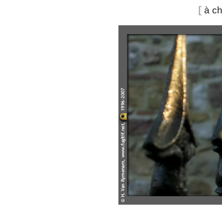
[
à ch