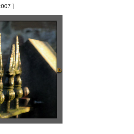
]
2007