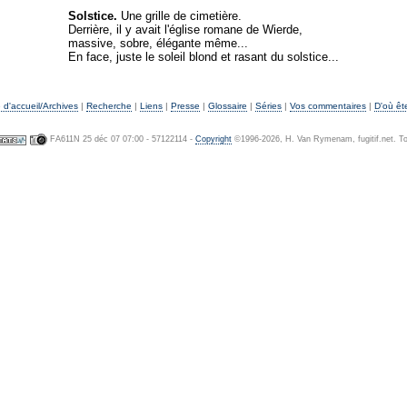
Solstice.
Une grille de cimetière.
Derrière, il y avait l'église romane de Wierde,
massive, sobre, élégante même...
En face, juste le soleil blond et rasant du solstice...
d'accueil/Archives
|
Recherche
|
Liens
|
Presse
|
Glossaire
|
Séries
|
Vos commentaires
|
D'où êt
FA611N 25 déc 07 07:00 - 57122114 -
Copyright
©1996-2026, H. Van Rymenam, fugitif.net. Tou