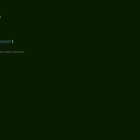
m
s-vous?
]
us droits réservés.