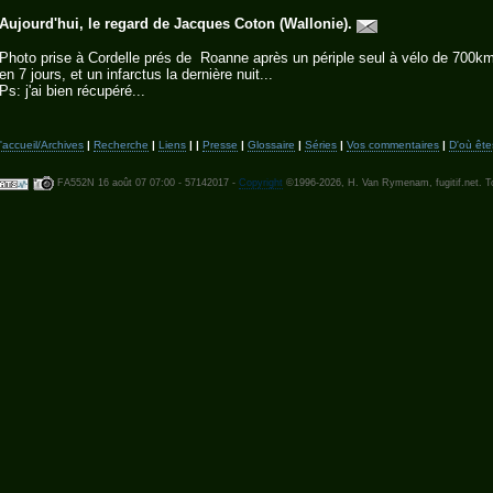
Aujourd'hui, le regard de Jacques Coton (Wallonie).
Photo prise à Cordelle prés de Roanne après un périple seul à vélo de 700k
en 7 jours, et un infarctus la dernière nuit...
Ps: j'ai bien récupéré...
accueil/Archives
|
Recherche
|
Liens
| |
Presse
|
Glossaire
|
Séries
|
Vos commentaires
|
D'où ête
FA552N 16 août 07 07:00 - 57142017 -
Copyright
©1996-2026, H. Van Rymenam, fugitif.net. To